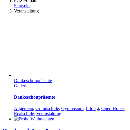
PGS-Hanau:
Startseite
Veranstaltung
Dankeschönpräsente
Gallerie
Dankeschönpräsente
Allgemein
,
Grundschule
,
Gymnasium
,
Infotag
,
Open House
,
Realschule
,
Veranstaltung