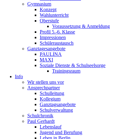
Gymnasium
Konzept
Wahlunterricht
Oberstufe
Voraussetzung & Anmeldung
Profil 5.-6. Klasse
Impressionen
Schüleraustausch
Ganztagesangebote
PAULINA
MAXI
Soziale Dienste & Schulseelsorge
Trainingsraum
Info
Wir stellen uns vor
Ansprechpartner
Schulleitung
Kollegium
Ganztagsangebote
Schulverwaltung
Schulchronik
Paul Gerhardt
Lebenslauf
Jugend und Berufung
Leben in Berlin