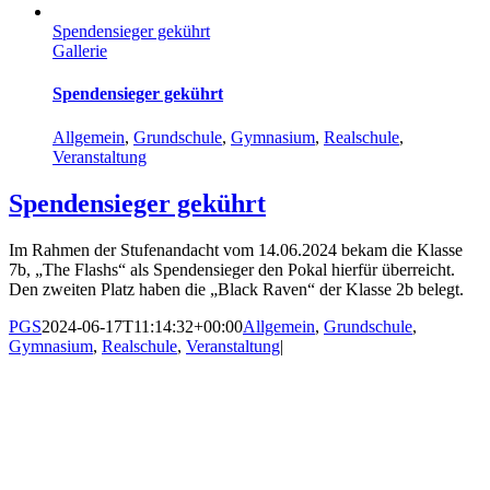
Spendensieger gekührt
Gallerie
Spendensieger gekührt
Allgemein
,
Grundschule
,
Gymnasium
,
Realschule
,
Veranstaltung
Spendensieger gekührt
Im Rahmen der Stufenandacht vom 14.06.2024 bekam die Klasse
7b, „The Flashs“ als Spendensieger den Pokal hierfür überreicht.
Den zweiten Platz haben die „Black Raven“ der Klasse 2b belegt.
PGS
2024-06-17T11:14:32+00:00
Allgemein
,
Grundschule
,
Gymnasium
,
Realschule
,
Veranstaltung
|