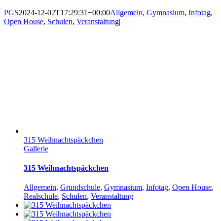
PGS
2024-12-02T17:29:31+00:00
Allgemein
,
Gymnasium
,
Infotag
,
Open House
,
Schulen
,
Veranstaltung
|
315 Weihnachtspäckchen
Gallerie
315 Weihnachtspäckchen
Allgemein
,
Grundschule
,
Gymnasium
,
Infotag
,
Open House
,
Realschule
,
Schulen
,
Veranstaltung