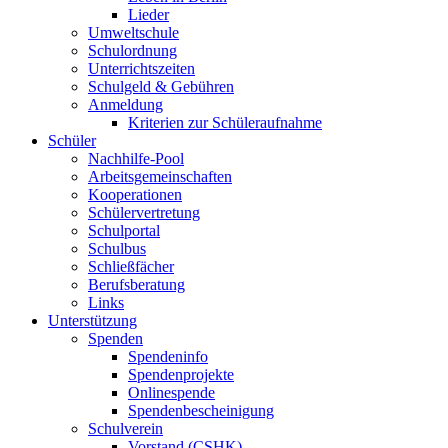
Lieder
Umweltschule
Schulordnung
Unterrichtszeiten
Schulgeld & Gebühren
Anmeldung
Kriterien zur Schüleraufnahme
Schüler
Nachhilfe-Pool
Arbeitsgemeinschaften
Kooperationen
Schülervertretung
Schulportal
Schulbus
Schließfächer
Berufsberatung
Links
Unterstützung
Spenden
Spendeninfo
Spendenprojekte
Onlinespende
Spendenbescheinigung
Schulverein
Vorstand (CSHK)