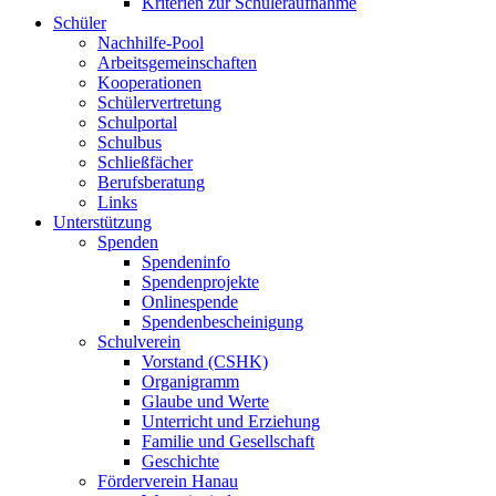
Kriterien zur Schüleraufnahme
Schüler
Nachhilfe-Pool
Arbeitsgemeinschaften
Kooperationen
Schülervertretung
Schulportal
Schulbus
Schließfächer
Berufsberatung
Links
Unterstützung
Spenden
Spendeninfo
Spendenprojekte
Onlinespende
Spendenbescheinigung
Schulverein
Vorstand (CSHK)
Organigramm
Glaube und Werte
Unterricht und Erziehung
Familie und Gesellschaft
Geschichte
Förderverein Hanau