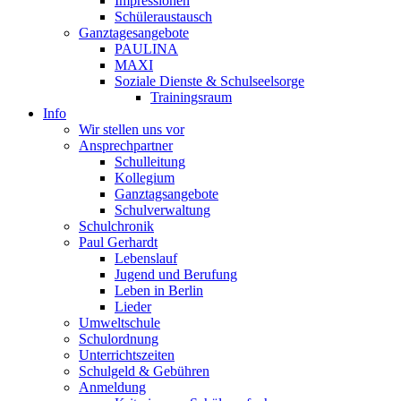
Impressionen
Schüleraustausch
Ganztagesangebote
PAULINA
MAXI
Soziale Dienste & Schulseelsorge
Trainingsraum
Info
Wir stellen uns vor
Ansprechpartner
Schulleitung
Kollegium
Ganztagsangebote
Schulverwaltung
Schulchronik
Paul Gerhardt
Lebenslauf
Jugend und Berufung
Leben in Berlin
Lieder
Umweltschule
Schulordnung
Unterrichtszeiten
Schulgeld & Gebühren
Anmeldung