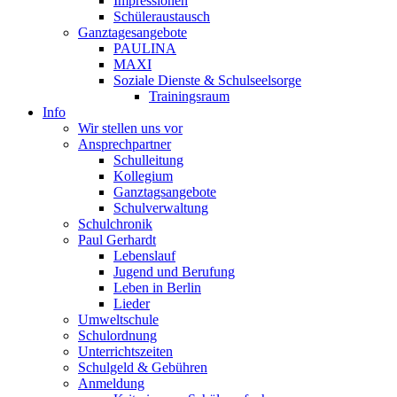
Impressionen
Schüleraustausch
Ganztagesangebote
PAULINA
MAXI
Soziale Dienste & Schulseelsorge
Trainingsraum
Info
Wir stellen uns vor
Ansprechpartner
Schulleitung
Kollegium
Ganztagsangebote
Schulverwaltung
Schulchronik
Paul Gerhardt
Lebenslauf
Jugend und Berufung
Leben in Berlin
Lieder
Umweltschule
Schulordnung
Unterrichtszeiten
Schulgeld & Gebühren
Anmeldung