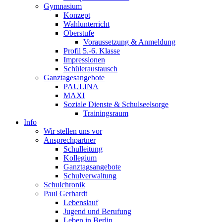
Gymnasium
Konzept
Wahlunterricht
Oberstufe
Voraussetzung & Anmeldung
Profil 5.-6. Klasse
Impressionen
Schüleraustausch
Ganztagesangebote
PAULINA
MAXI
Soziale Dienste & Schulseelsorge
Trainingsraum
Info
Wir stellen uns vor
Ansprechpartner
Schulleitung
Kollegium
Ganztagsangebote
Schulverwaltung
Schulchronik
Paul Gerhardt
Lebenslauf
Jugend und Berufung
Leben in Berlin