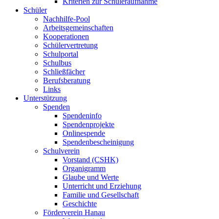
Kriterien zur Schüleraufnahme
Schüler
Nachhilfe-Pool
Arbeitsgemeinschaften
Kooperationen
Schülervertretung
Schulportal
Schulbus
Schließfächer
Berufsberatung
Links
Unterstützung
Spenden
Spendeninfo
Spendenprojekte
Onlinespende
Spendenbescheinigung
Schulverein
Vorstand (CSHK)
Organigramm
Glaube und Werte
Unterricht und Erziehung
Familie und Gesellschaft
Geschichte
Förderverein Hanau