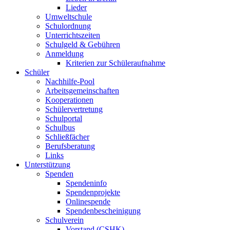
Lieder
Umweltschule
Schulordnung
Unterrichtszeiten
Schulgeld & Gebühren
Anmeldung
Kriterien zur Schüleraufnahme
Schüler
Nachhilfe-Pool
Arbeitsgemeinschaften
Kooperationen
Schülervertretung
Schulportal
Schulbus
Schließfächer
Berufsberatung
Links
Unterstützung
Spenden
Spendeninfo
Spendenprojekte
Onlinespende
Spendenbescheinigung
Schulverein
Vorstand (CSHK)