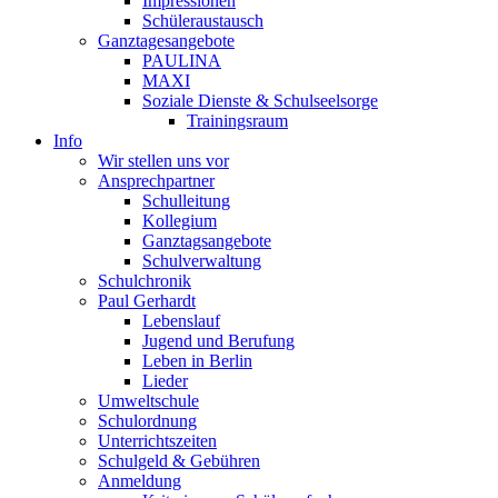
Impressionen
Schüleraustausch
Ganztagesangebote
PAULINA
MAXI
Soziale Dienste & Schulseelsorge
Trainingsraum
Info
Wir stellen uns vor
Ansprechpartner
Schulleitung
Kollegium
Ganztagsangebote
Schulverwaltung
Schulchronik
Paul Gerhardt
Lebenslauf
Jugend und Berufung
Leben in Berlin
Lieder
Umweltschule
Schulordnung
Unterrichtszeiten
Schulgeld & Gebühren
Anmeldung