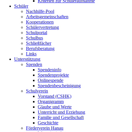
Kriterien zur Schüleraufnahme
Schüler
Nachhilfe-Pool
Arbeitsgemeinschaften
Kooperationen
Schülervertretung
Schulportal
Schulbus
Schließfächer
Berufsberatung
Links
Unterstützung
Spenden
Spendeninfo
Spendenprojekte
Onlinespende
Spendenbescheinigung
Schulverein
Vorstand (CSHK)
Organigramm
Glaube und Werte
Unterricht und Erziehung
Familie und Gesellschaft
Geschichte
Förderverein Hanau