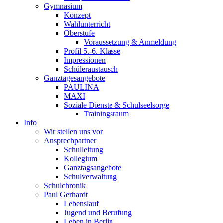
Gymnasium
Konzept
Wahlunterricht
Oberstufe
Voraussetzung & Anmeldung
Profil 5.-6. Klasse
Impressionen
Schüleraustausch
Ganztagesangebote
PAULINA
MAXI
Soziale Dienste & Schulseelsorge
Trainingsraum
Info
Wir stellen uns vor
Ansprechpartner
Schulleitung
Kollegium
Ganztagsangebote
Schulverwaltung
Schulchronik
Paul Gerhardt
Lebenslauf
Jugend und Berufung
Leben in Berlin