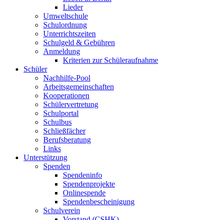
Lieder
Umweltschule
Schulordnung
Unterrichtszeiten
Schulgeld & Gebühren
Anmeldung
Kriterien zur Schüleraufnahme
Schüler
Nachhilfe-Pool
Arbeitsgemeinschaften
Kooperationen
Schülervertretung
Schulportal
Schulbus
Schließfächer
Berufsberatung
Links
Unterstützung
Spenden
Spendeninfo
Spendenprojekte
Onlinespende
Spendenbescheinigung
Schulverein
Vorstand (CSHK)