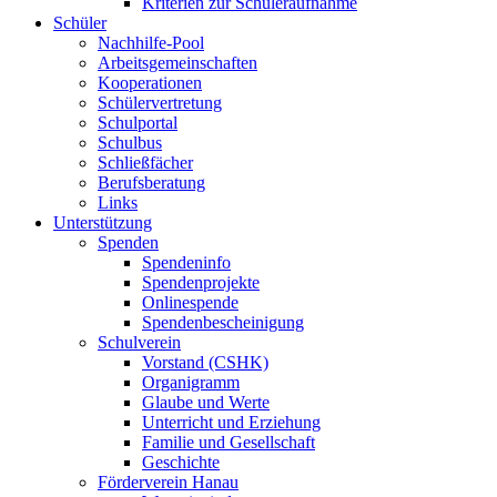
Kriterien zur Schüleraufnahme
Schüler
Nachhilfe-Pool
Arbeitsgemeinschaften
Kooperationen
Schülervertretung
Schulportal
Schulbus
Schließfächer
Berufsberatung
Links
Unterstützung
Spenden
Spendeninfo
Spendenprojekte
Onlinespende
Spendenbescheinigung
Schulverein
Vorstand (CSHK)
Organigramm
Glaube und Werte
Unterricht und Erziehung
Familie und Gesellschaft
Geschichte
Förderverein Hanau