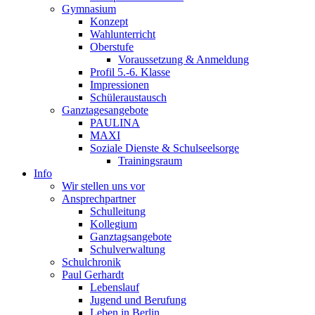
Gymnasium
Konzept
Wahlunterricht
Oberstufe
Voraussetzung & Anmeldung
Profil 5.-6. Klasse
Impressionen
Schüleraustausch
Ganztagesangebote
PAULINA
MAXI
Soziale Dienste & Schulseelsorge
Trainingsraum
Info
Wir stellen uns vor
Ansprechpartner
Schulleitung
Kollegium
Ganztagsangebote
Schulverwaltung
Schulchronik
Paul Gerhardt
Lebenslauf
Jugend und Berufung
Leben in Berlin