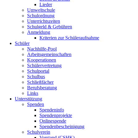
Lieder
Umweltschule
Schulordnung
Unterrichtszeiten
Schulgeld & Gebühren
Anmeldung
Kriterien zur Schüleraufnahme
Schüler
Nachhilfe-Pool
Arbeitsgemeinschaften
Kooperationen
Schülervertretung
Schulportal
Schulbus
Schließfächer
Berufsberatung
Links
Unterstützung
Spenden
Spendeninfo
Spendenprojekte
Onlinespende
Spendenbescheinigung
Schulverein
Vorstand (CSHK)