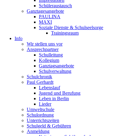
Impressionen
Schüleraustausch
Ganztagesangebote
PAULINA
MAXI
Soziale Dienste & Schulseelsorge
Trainingsraum
Info
Wir stellen uns vor
Ansprechpartner
Schulleitung
Kollegium
Ganztagsangebote
Schulverwaltung
Schulchronik
Paul Gerhardt
Lebenslauf
Jugend und Berufung
Leben in Berlin
Lieder
Umweltschule
Schulordnung
Unterrichtszeiten
Schulgeld & Gebühren
Anmeldung