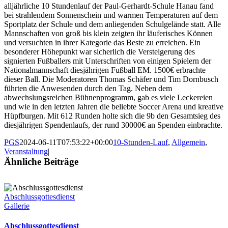
alljährliche 10 Stundenlauf der Paul-Gerhardt-Schule Hanau fand
bei strahlendem Sonnenschein und warmen Temperaturen auf dem
Sportplatz der Schule und dem anliegenden Schulgelände statt. Alle
Mannschaften von groß bis klein zeigten ihr läuferisches Können
und versuchten in ihrer Kategorie das Beste zu erreichen. Ein
besonderer Höhepunkt war sicherlich die Versteigerung des
signierten Fußballers mit Unterschriften von einigen Spielern der
Nationalmannschaft diesjährigen Fußball EM. 1500€ erbrachte
dieser Ball. Die Moderatoren Thomas Schäfer und Tim Dornbusch
führten die Anwesenden durch den Tag. Neben dem
abwechslungsreichen Bühnenprogramm, gab es viele Leckereien
und wie in den letzten Jahren die beliebte Soccer Arena und kreative
Hüpfburgen. Mit 612 Runden holte sich die 9b den Gesamtsieg des
diesjährigen Spendenlaufs, der rund 30000€ an Spenden einbrachte.
PGS
2024-06-11T07:53:22+00:00
10-Stunden-Lauf
,
Allgemein
,
Veranstaltung
|
Ähnliche Beiträge
Abschlussgottesdienst
Gallerie
Abschlussgottesdienst