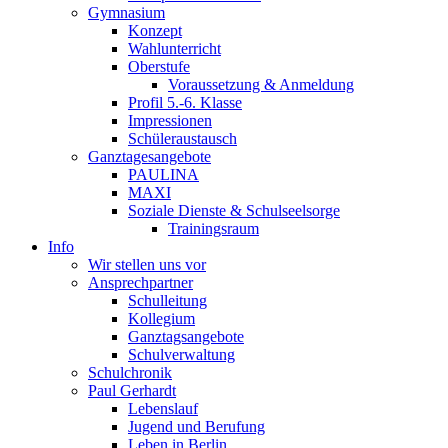
Gymnasium
Konzept
Wahlunterricht
Oberstufe
Voraussetzung & Anmeldung
Profil 5.-6. Klasse
Impressionen
Schüleraustausch
Ganztagesangebote
PAULINA
MAXI
Soziale Dienste & Schulseelsorge
Trainingsraum
Info
Wir stellen uns vor
Ansprechpartner
Schulleitung
Kollegium
Ganztagsangebote
Schulverwaltung
Schulchronik
Paul Gerhardt
Lebenslauf
Jugend und Berufung
Leben in Berlin