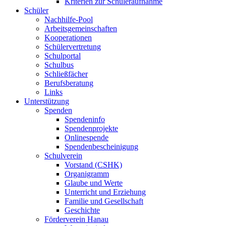
Kriterien zur Schüleraufnahme
Schüler
Nachhilfe-Pool
Arbeitsgemeinschaften
Kooperationen
Schülervertretung
Schulportal
Schulbus
Schließfächer
Berufsberatung
Links
Unterstützung
Spenden
Spendeninfo
Spendenprojekte
Onlinespende
Spendenbescheinigung
Schulverein
Vorstand (CSHK)
Organigramm
Glaube und Werte
Unterricht und Erziehung
Familie und Gesellschaft
Geschichte
Förderverein Hanau