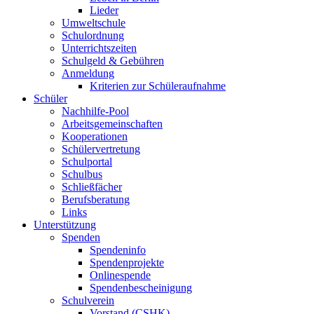
Lieder
Umweltschule
Schulordnung
Unterrichtszeiten
Schulgeld & Gebühren
Anmeldung
Kriterien zur Schüleraufnahme
Schüler
Nachhilfe-Pool
Arbeitsgemeinschaften
Kooperationen
Schülervertretung
Schulportal
Schulbus
Schließfächer
Berufsberatung
Links
Unterstützung
Spenden
Spendeninfo
Spendenprojekte
Onlinespende
Spendenbescheinigung
Schulverein
Vorstand (CSHK)