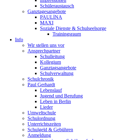
Impressionen
Schüleraustausch
Ganztagesangebote
PAULINA
MAXI
Soziale Dienste & Schulseelsorge
Trainingsraum
Info
Wir stellen uns vor
Ansprechpartner
Schulleitung
Kollegium
Ganztagsangebote
Schulverwaltung
Schulchronik
Paul Gerhardt
Lebenslauf
Jugend und Berufung
Leben in Berlin
Lieder
Umweltschule
Schulordnung
Unterrichtszeiten
Schulgeld & Gebühren
Anmeldung