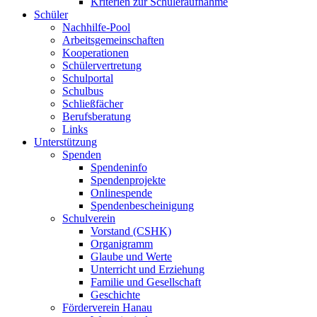
Kriterien zur Schüleraufnahme
Schüler
Nachhilfe-Pool
Arbeitsgemeinschaften
Kooperationen
Schülervertretung
Schulportal
Schulbus
Schließfächer
Berufsberatung
Links
Unterstützung
Spenden
Spendeninfo
Spendenprojekte
Onlinespende
Spendenbescheinigung
Schulverein
Vorstand (CSHK)
Organigramm
Glaube und Werte
Unterricht und Erziehung
Familie und Gesellschaft
Geschichte
Förderverein Hanau