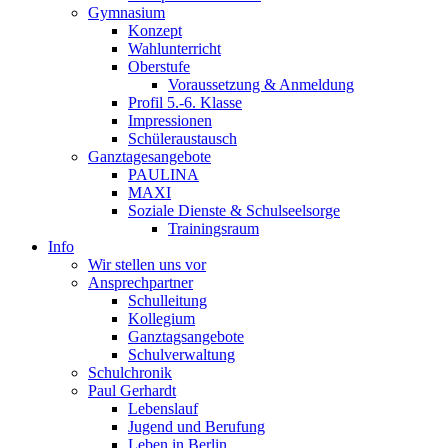
Gymnasium
Konzept
Wahlunterricht
Oberstufe
Voraussetzung & Anmeldung
Profil 5.-6. Klasse
Impressionen
Schüleraustausch
Ganztagesangebote
PAULINA
MAXI
Soziale Dienste & Schulseelsorge
Trainingsraum
Info
Wir stellen uns vor
Ansprechpartner
Schulleitung
Kollegium
Ganztagsangebote
Schulverwaltung
Schulchronik
Paul Gerhardt
Lebenslauf
Jugend und Berufung
Leben in Berlin