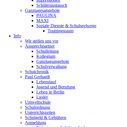
Impressionen
Schüleraustausch
Ganztagesangebote
PAULINA
MAXI
Soziale Dienste & Schulseelsorge
Trainingsraum
Info
Wir stellen uns vor
Ansprechpartner
Schulleitung
Kollegium
Ganztagsangebote
Schulverwaltung
Schulchronik
Paul Gerhardt
Lebenslauf
Jugend und Berufung
Leben in Berlin
Lieder
Umweltschule
Schulordnung
Unterrichtszeiten
Schulgeld & Gebühren
Anmeldung