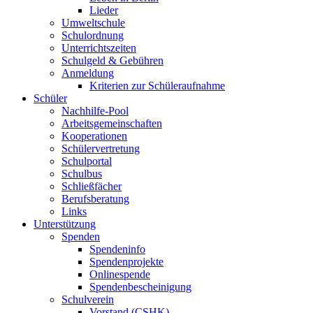
Lieder
Umweltschule
Schulordnung
Unterrichtszeiten
Schulgeld & Gebühren
Anmeldung
Kriterien zur Schüleraufnahme
Schüler
Nachhilfe-Pool
Arbeitsgemeinschaften
Kooperationen
Schülervertretung
Schulportal
Schulbus
Schließfächer
Berufsberatung
Links
Unterstützung
Spenden
Spendeninfo
Spendenprojekte
Onlinespende
Spendenbescheinigung
Schulverein
Vorstand (CSHK)