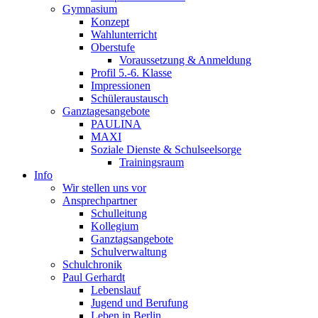
Gymnasium
Konzept
Wahlunterricht
Oberstufe
Voraussetzung & Anmeldung
Profil 5.-6. Klasse
Impressionen
Schüleraustausch
Ganztagesangebote
PAULINA
MAXI
Soziale Dienste & Schulseelsorge
Trainingsraum
Info
Wir stellen uns vor
Ansprechpartner
Schulleitung
Kollegium
Ganztagsangebote
Schulverwaltung
Schulchronik
Paul Gerhardt
Lebenslauf
Jugend und Berufung
Leben in Berlin