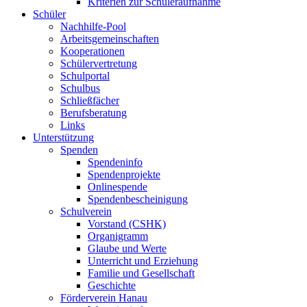
Kriterien zur Schüleraufnahme
Schüler
Nachhilfe-Pool
Arbeitsgemeinschaften
Kooperationen
Schülervertretung
Schulportal
Schulbus
Schließfächer
Berufsberatung
Links
Unterstützung
Spenden
Spendeninfo
Spendenprojekte
Onlinespende
Spendenbescheinigung
Schulverein
Vorstand (CSHK)
Organigramm
Glaube und Werte
Unterricht und Erziehung
Familie und Gesellschaft
Geschichte
Förderverein Hanau