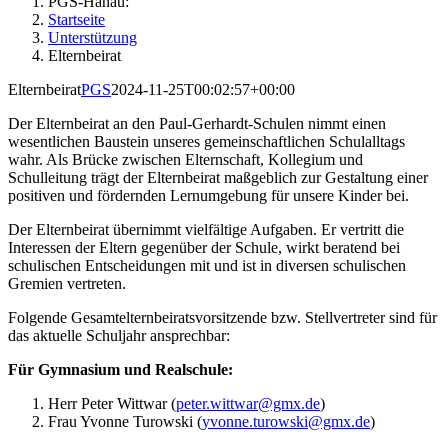
PGS-Hanau:
Startseite
Unterstützung
Elternbeirat
Elternbeirat
PGS
2024-11-25T00:02:57+00:00
Der Elternbeirat an den Paul-Gerhardt-Schulen nimmt einen
wesentlichen Baustein unseres gemeinschaftlichen Schulalltags
wahr. Als Brücke zwischen Elternschaft, Kollegium und
Schulleitung trägt der Elternbeirat maßgeblich zur Gestaltung einer
positiven und fördernden Lernumgebung für unsere Kinder bei.
Der Elternbeirat übernimmt vielfältige Aufgaben. Er vertritt die
Interessen der Eltern gegenüber der Schule, wirkt beratend bei
schulischen Entscheidungen mit und ist in diversen schulischen
Gremien vertreten.
Folgende Gesamtelternbeiratsvorsitzende bzw. Stellvertreter sind für
das aktuelle Schuljahr ansprechbar:
Für Gymnasium und Realschule:
Herr Peter Wittwar (
peter.wittwar@gmx.de
)
Frau Yvonne Turowski (
yvonne.turowski@gmx.de
)