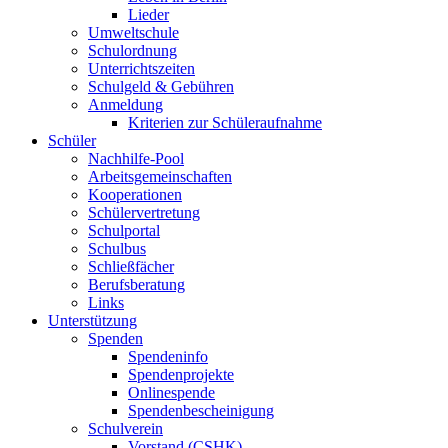
Lieder
Umweltschule
Schulordnung
Unterrichtszeiten
Schulgeld & Gebühren
Anmeldung
Kriterien zur Schüleraufnahme
Schüler
Nachhilfe-Pool
Arbeitsgemeinschaften
Kooperationen
Schülervertretung
Schulportal
Schulbus
Schließfächer
Berufsberatung
Links
Unterstützung
Spenden
Spendeninfo
Spendenprojekte
Onlinespende
Spendenbescheinigung
Schulverein
Vorstand (CSHK)