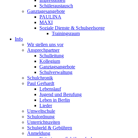
Impressionen
Schüleraustausch
Ganztagesangebote
PAULINA
MAXI
Soziale Dienste & Schulseelsorge
Trainingsraum
Info
Wir stellen uns vor
Ansprechpartner
Schulleitung
Kollegium
Ganztagsangebote
Schulverwaltung
Schulchronik
Paul Gerhardt
Lebenslauf
Jugend und Berufung
Leben in Berlin
Lieder
Umweltschule
Schulordnung
Unterrichtszeiten
Schulgeld & Gebühren
Anmeldung