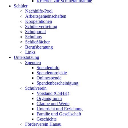
Kriterien zur Schüleraufnahme
Schüler
Nachhilfe-Pool
Arbeitsgemeinschaften
Kooperationen
Schülervertretung
Schulportal
Schulbus
Schließfächer
Berufsberatung
Links
Unterstützung
Spenden
Spendeninfo
Spendenprojekte
Onlinespende
Spendenbescheinigung
Schulverein
Vorstand (CSHK)
Organigramm
Glaube und Werte
Unterricht und Erziehung
Familie und Gesellschaft
Geschichte
Förderverein Hanau