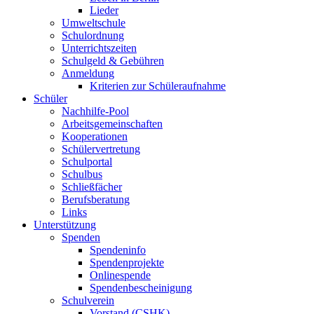
Lieder
Umweltschule
Schulordnung
Unterrichtszeiten
Schulgeld & Gebühren
Anmeldung
Kriterien zur Schüleraufnahme
Schüler
Nachhilfe-Pool
Arbeitsgemeinschaften
Kooperationen
Schülervertretung
Schulportal
Schulbus
Schließfächer
Berufsberatung
Links
Unterstützung
Spenden
Spendeninfo
Spendenprojekte
Onlinespende
Spendenbescheinigung
Schulverein
Vorstand (CSHK)