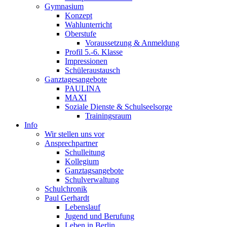
Gymnasium
Konzept
Wahlunterricht
Oberstufe
Voraussetzung & Anmeldung
Profil 5.-6. Klasse
Impressionen
Schüleraustausch
Ganztagesangebote
PAULINA
MAXI
Soziale Dienste & Schulseelsorge
Trainingsraum
Info
Wir stellen uns vor
Ansprechpartner
Schulleitung
Kollegium
Ganztagsangebote
Schulverwaltung
Schulchronik
Paul Gerhardt
Lebenslauf
Jugend und Berufung
Leben in Berlin