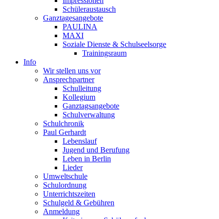
Impressionen
Schüleraustausch
Ganztagesangebote
PAULINA
MAXI
Soziale Dienste & Schulseelsorge
Trainingsraum
Info
Wir stellen uns vor
Ansprechpartner
Schulleitung
Kollegium
Ganztagsangebote
Schulverwaltung
Schulchronik
Paul Gerhardt
Lebenslauf
Jugend und Berufung
Leben in Berlin
Lieder
Umweltschule
Schulordnung
Unterrichtszeiten
Schulgeld & Gebühren
Anmeldung