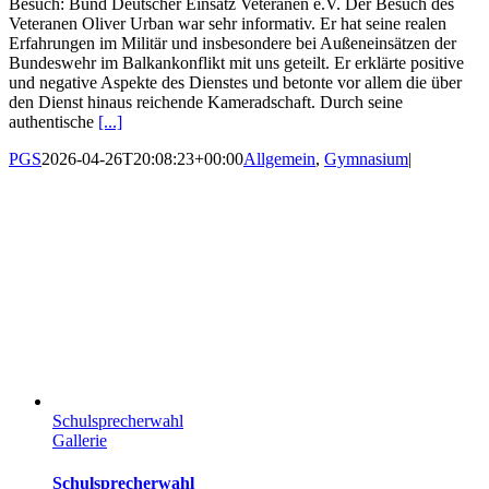
Besuch: Bund Deutscher Einsatz Veteranen e.V. Der Besuch des
Veteranen Oliver Urban war sehr informativ. Er hat seine realen
Erfahrungen im Militär und insbesondere bei Außeneinsätzen der
Bundeswehr im Balkankonflikt mit uns geteilt. Er erklärte positive
und negative Aspekte des Dienstes und betonte vor allem die über
den Dienst hinaus reichende Kameradschaft. Durch seine
authentische
[...]
PGS
2026-04-26T20:08:23+00:00
Allgemein
,
Gymnasium
|
Schulsprecherwahl
Gallerie
Schulsprecherwahl