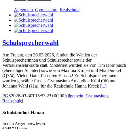
Allgemein
,
Gymnasium
,
Realschule
Schulsprecherwahl
Am Freitag, den 20.03.2026, fanden die Wahlen der
Schulsprecherinnen und Schulsprecher sowie der
Vertrauenslehrkräfte statt. Moderiert wurden sie von Tim Dornbusch
(ehemaliger Schüler) sowie von Maxima Kropat und Mia Dunkel
(Q3/4). Vielen Dank für euren Einsatz! Zu Schulsprecherinnen
wurden gewählt: für das Gymnasium Amandine Kühl (9b) und
Johanna Wahl (11a), für die Realschule Hanna Kreck
[...]
PGS
2026-03-30T15:53:23+00:00
Allgemein
,
Gymnasium
,
Realschule
|
Schulstandort Hanau
In den Argonnerwiesen
63457 Hanau