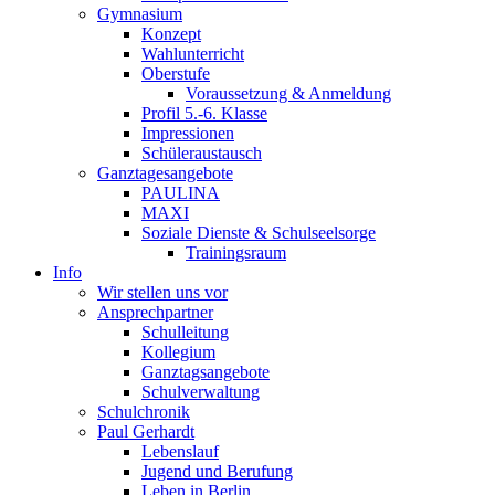
Gymnasium
Konzept
Wahlunterricht
Oberstufe
Voraussetzung & Anmeldung
Profil 5.-6. Klasse
Impressionen
Schüleraustausch
Ganztagesangebote
PAULINA
MAXI
Soziale Dienste & Schulseelsorge
Trainingsraum
Info
Wir stellen uns vor
Ansprechpartner
Schulleitung
Kollegium
Ganztagsangebote
Schulverwaltung
Schulchronik
Paul Gerhardt
Lebenslauf
Jugend und Berufung
Leben in Berlin