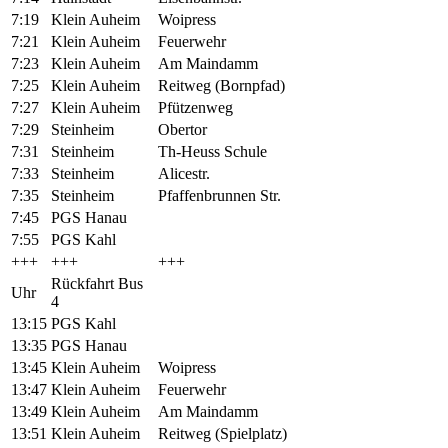
7:19
Klein Auheim
Woipress
7:21
Klein Auheim
Feuerwehr
7:23
Klein Auheim
Am Maindamm
7:25
Klein Auheim
Reitweg (Bornpfad)
7:27
Klein Auheim
Pfützenweg
7:29
Steinheim
Obertor
7:31
Steinheim
Th-Heuss Schule
7:33
Steinheim
Alicestr.
7:35
Steinheim
Pfaffenbrunnen Str.
7:45
PGS Hanau
7:55
PGS Kahl
+++
+++
+++
Rückfahrt Bus
Uhr
4
13:15
PGS Kahl
13:35
PGS Hanau
13:45
Klein Auheim
Woipress
13:47
Klein Auheim
Feuerwehr
13:49
Klein Auheim
Am Maindamm
13:51
Klein Auheim
Reitweg (Spielplatz)