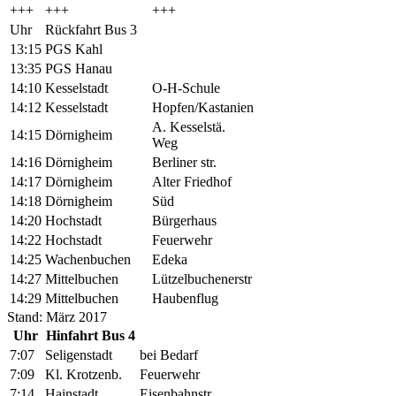
+++
+++
+++
Uhr
Rückfahrt Bus 3
13:15
PGS Kahl
13:35
PGS Hanau
14:10
Kesselstadt
O-H-Schule
14:12
Kesselstadt
Hopfen/Kastanien
A. Kesselstä.
14:15
Dörnigheim
Weg
14:16
Dörnigheim
Berliner str.
14:17
Dörnigheim
Alter Friedhof
14:18
Dörnigheim
Süd
14:20
Hochstadt
Bürgerhaus
14:22
Hochstadt
Feuerwehr
14:25
Wachenbuchen
Edeka
14:27
Mittelbuchen
Lützelbuchenerstr
14:29
Mittelbuchen
Haubenflug
Stand: März 2017
Uhr
Hinfahrt Bus 4
7:07
Seligenstadt
bei Bedarf
7:09
Kl. Krotzenb.
Feuerwehr
7:14
Hainstadt
Eisenbahnstr.