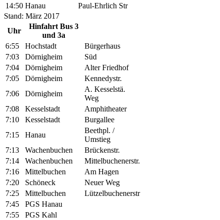
14:50
Hanau
Paul-Ehrlich Str
Stand: März 2017
Hinfahrt Bus 3
Uhr
und 3a
6:55
Hochstadt
Bürgerhaus
7:03
Dörnigheim
Süd
7:04
Dörnigheim
Alter Friedhof
7:05
Dörnigheim
Kennedystr.
A. Kesselstä.
7:06
Dörnigheim
Weg
7:08
Kesselstadt
Amphitheater
7:10
Kesselstadt
Burgallee
Beethpl. /
7:15
Hanau
Umstieg
7:13
Wachenbuchen
Brückenstr.
7:14
Wachenbuchen
Mittelbuchenerstr.
7:16
Mittelbuchen
Am Hagen
7:20
Schöneck
Neuer Weg
7:25
Mittelbuchen
Lützelbuchenerstr
7:45
PGS Hanau
7:55
PGS Kahl