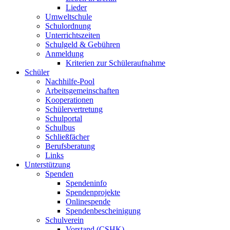
Lieder
Umweltschule
Schulordnung
Unterrichtszeiten
Schulgeld & Gebühren
Anmeldung
Kriterien zur Schüleraufnahme
Schüler
Nachhilfe-Pool
Arbeitsgemeinschaften
Kooperationen
Schülervertretung
Schulportal
Schulbus
Schließfächer
Berufsberatung
Links
Unterstützung
Spenden
Spendeninfo
Spendenprojekte
Onlinespende
Spendenbescheinigung
Schulverein
Vorstand (CSHK)