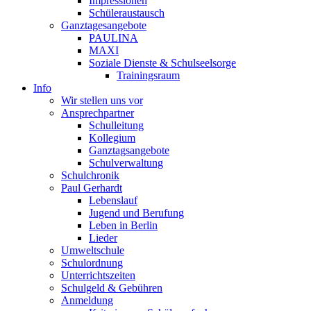
Impressionen
Schüleraustausch
Ganztagesangebote
PAULINA
MAXI
Soziale Dienste & Schulseelsorge
Trainingsraum
Info
Wir stellen uns vor
Ansprechpartner
Schulleitung
Kollegium
Ganztagsangebote
Schulverwaltung
Schulchronik
Paul Gerhardt
Lebenslauf
Jugend und Berufung
Leben in Berlin
Lieder
Umweltschule
Schulordnung
Unterrichtszeiten
Schulgeld & Gebühren
Anmeldung