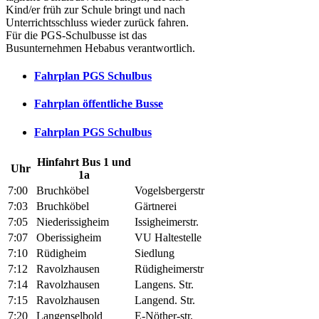
Kind/er früh zur Schule bringt und nach
Unterrichtsschluss wieder zurück fahren.
Für die PGS-Schulbusse ist das
Busunternehmen Hebabus verantwortlich.
Fahrplan PGS Schulbus
Fahrplan öffentliche Busse
Fahrplan PGS Schulbus
Hinfahrt Bus 1 und
Uhr
1a
7:00
Bruchköbel
Vogelsbergerstr
7:03
Bruchköbel
Gärtnerei
7:05
Niederissigheim
Issigheimerstr.
7:07
Oberissigheim
VU Haltestelle
7:10
Rüdigheim
Siedlung
7:12
Ravolzhausen
Rüdigheimerstr
7:14
Ravolzhausen
Langens. Str.
7:15
Ravolzhausen
Langend. Str.
7:20
Langenselbold
E-Nöther-str.