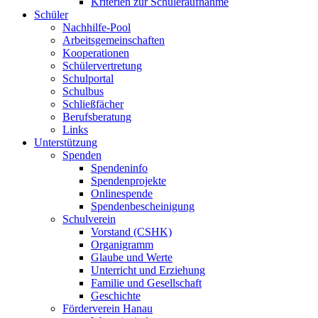
Kriterien zur Schüleraufnahme
Schüler
Nachhilfe-Pool
Arbeitsgemeinschaften
Kooperationen
Schülervertretung
Schulportal
Schulbus
Schließfächer
Berufsberatung
Links
Unterstützung
Spenden
Spendeninfo
Spendenprojekte
Onlinespende
Spendenbescheinigung
Schulverein
Vorstand (CSHK)
Organigramm
Glaube und Werte
Unterricht und Erziehung
Familie und Gesellschaft
Geschichte
Förderverein Hanau