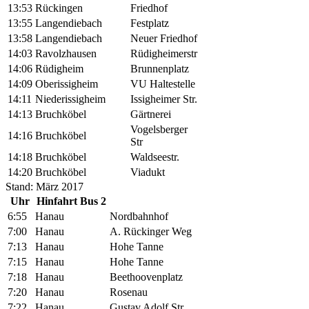
13:53
Rückingen
Friedhof
13:55
Langendiebach
Festplatz
13:58
Langendiebach
Neuer Friedhof
14:03
Ravolzhausen
Rüdigheimerstr
14:06
Rüdigheim
Brunnenplatz
14:09
Oberissigheim
VU Haltestelle
14:11
Niederissigheim
Issigheimer Str.
14:13
Bruchköbel
Gärtnerei
Vogelsberger
14:16
Bruchköbel
Str
14:18
Bruchköbel
Waldseestr.
14:20
Bruchköbel
Viadukt
Stand: März 2017
Uhr
Hinfahrt Bus 2
6:55
Hanau
Nordbahnhof
7:00
Hanau
A. Rückinger Weg
7:13
Hanau
Hohe Tanne
7:15
Hanau
Hohe Tanne
7:18
Hanau
Beethoovenplatz
7:20
Hanau
Rosenau
7:22
Hanau
Gustav Adolf Str