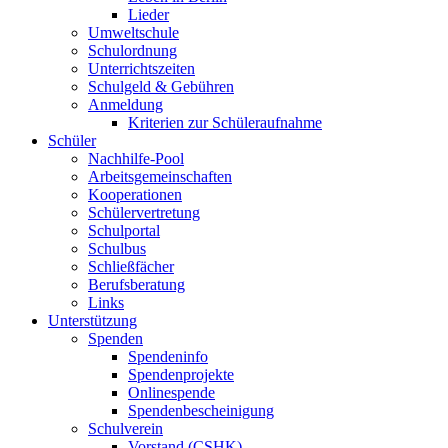
Lieder
Umweltschule
Schulordnung
Unterrichtszeiten
Schulgeld & Gebühren
Anmeldung
Kriterien zur Schüleraufnahme
Schüler
Nachhilfe-Pool
Arbeitsgemeinschaften
Kooperationen
Schülervertretung
Schulportal
Schulbus
Schließfächer
Berufsberatung
Links
Unterstützung
Spenden
Spendeninfo
Spendenprojekte
Onlinespende
Spendenbescheinigung
Schulverein
Vorstand (CSHK)