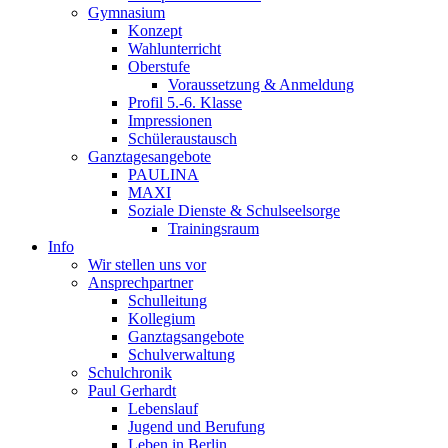
Gymnasium
Konzept
Wahlunterricht
Oberstufe
Voraussetzung & Anmeldung
Profil 5.-6. Klasse
Impressionen
Schüleraustausch
Ganztagesangebote
PAULINA
MAXI
Soziale Dienste & Schulseelsorge
Trainingsraum
Info
Wir stellen uns vor
Ansprechpartner
Schulleitung
Kollegium
Ganztagsangebote
Schulverwaltung
Schulchronik
Paul Gerhardt
Lebenslauf
Jugend und Berufung
Leben in Berlin