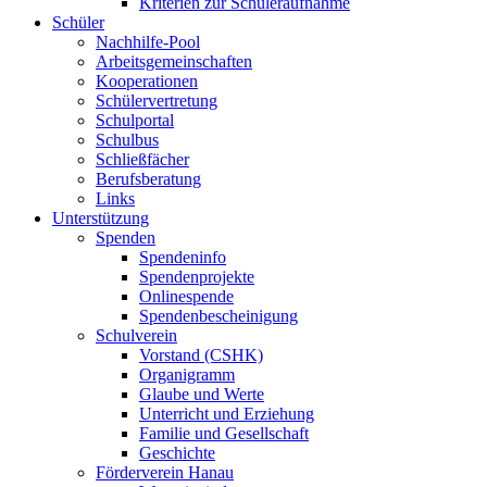
Kriterien zur Schüleraufnahme
Schüler
Nachhilfe-Pool
Arbeitsgemeinschaften
Kooperationen
Schülervertretung
Schulportal
Schulbus
Schließfächer
Berufsberatung
Links
Unterstützung
Spenden
Spendeninfo
Spendenprojekte
Onlinespende
Spendenbescheinigung
Schulverein
Vorstand (CSHK)
Organigramm
Glaube und Werte
Unterricht und Erziehung
Familie und Gesellschaft
Geschichte
Förderverein Hanau