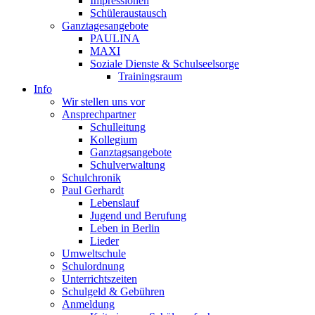
Impressionen
Schüleraustausch
Ganztagesangebote
PAULINA
MAXI
Soziale Dienste & Schulseelsorge
Trainingsraum
Info
Wir stellen uns vor
Ansprechpartner
Schulleitung
Kollegium
Ganztagsangebote
Schulverwaltung
Schulchronik
Paul Gerhardt
Lebenslauf
Jugend und Berufung
Leben in Berlin
Lieder
Umweltschule
Schulordnung
Unterrichtszeiten
Schulgeld & Gebühren
Anmeldung