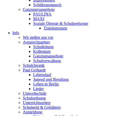
Impressionen
Schüleraustausch
Ganztagesangebote
PAULINA
MAXI
Soziale Dienste & Schulseelsorge
Trainingsraum
Info
Wir stellen uns vor
Ansprechpartner
Schulleitung
Kollegium
Ganztagsangebote
Schulverwaltung
Schulchronik
Paul Gerhardt
Lebenslauf
Jugend und Berufung
Leben in Berlin
Lieder
Umweltschule
Schulordnung
Unterrichtszeiten
Schulgeld & Gebühren
Anmeldung