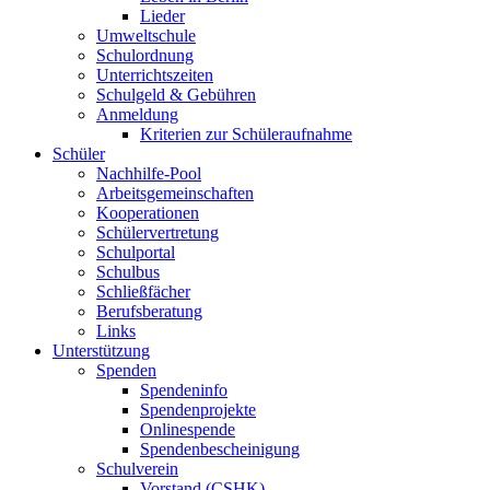
Lieder
Umweltschule
Schulordnung
Unterrichtszeiten
Schulgeld & Gebühren
Anmeldung
Kriterien zur Schüleraufnahme
Schüler
Nachhilfe-Pool
Arbeitsgemeinschaften
Kooperationen
Schülervertretung
Schulportal
Schulbus
Schließfächer
Berufsberatung
Links
Unterstützung
Spenden
Spendeninfo
Spendenprojekte
Onlinespende
Spendenbescheinigung
Schulverein
Vorstand (CSHK)