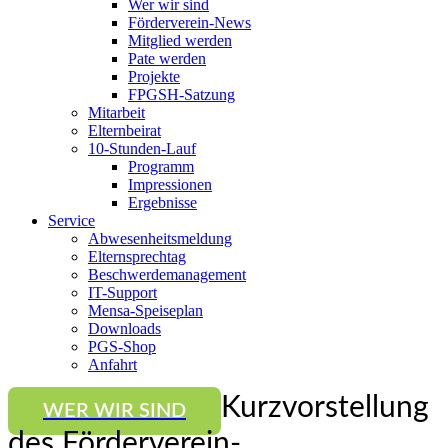
Wer wir sind
Förderverein-News
Mitglied werden
Pate werden
Projekte
FPGSH-Satzung
Mitarbeit
Elternbeirat
10-Stunden-Lauf
Programm
Impressionen
Ergebnisse
Service
Abwesenheitsmeldung
Elternsprechtag
Beschwerdemanagement
IT-Support
Mensa-Speiseplan
Downloads
PGS-Shop
Anfahrt
Kurzvorstellung
WER WIR SIND
des Förderverein-