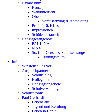
Gymnasium
Konzept
Wahlunterricht
Oberstufe
Voraussetzung & Anmeldung
Profil 5.-6. Klasse
Impressionen
Schüleraustausch
Ganztagesangebote
PAULINA
MAXI
Soziale Dienste & Schulseelsorge
Trainingsraum
Info
Wir stellen uns vor
Ansprechpartner
Schulleitung
Kollegium
Ganztagsangebote
Schulverwaltung
Schulchronik
Paul Gerhardt
Lebenslauf
Jugend und Berufung
Leben in Berlin