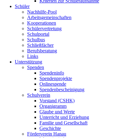
Kriterien zur Schüleraufnahme
Schüler
Nachhilfe-Pool
Arbeitsgemeinschaften
Kooperationen
Schülervertretung
Schulportal
Schulbus
Schließfächer
Berufsberatung
Links
Unterstützung
Spenden
Spendeninfo
Spendenprojekte
Onlinespende
Spendenbescheinigung
Schulverein
Vorstand (CSHK)
Organigramm
Glaube und Werte
Unterricht und Erziehung
Familie und Gesellschaft
Geschichte
Förderverein Hanau