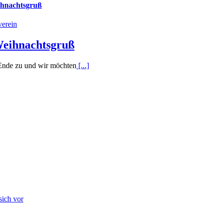
ihnachtsgruß
verein
Weihnachtsgruß
 Ende zu und wir möchten
[...]
sich vor