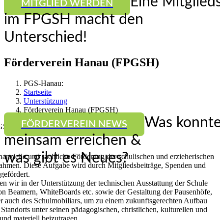
Eine Mitglied
MITGLIED WERDEN
im FPGSH macht den
Unterschied!
Förderverein Hanau (FPGSH)
PGS-Hanau:
Startseite
Unterstützung
Förderverein Hanau (FPGSH)
Was konnte
FÖRDERVEREIN NEWS
PGSH)
PGS
2023-09-18T09:11:19+00:00
meinsam erreichen &
was gibt es Neues?
inanzielle und sachliche Förderung der schulischen und erzieherischen
hmen. Diese Aufgabe wird durch Mitgliedsbeiträge, Spenden und
gefördert.
n wir in der Unterstützung der technischen Ausstattung der Schule
on Beamern, WhiteBoards etc. sowie der Gestaltung der Pausenhöfe,
er auch des Schulmobiliars, um zu einem zukunftsgerechten Aufbau
tandorts unter seinen pädagogischen, christlichen, kulturellen und
und materiell beizutragen.