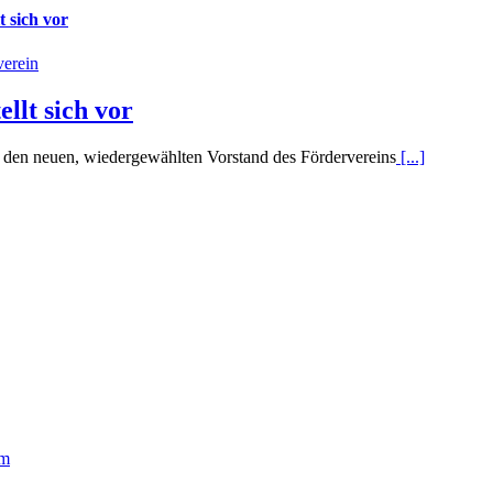
t sich vor
verein
ellt sich vor
 den neuen, wiedergewählten Vorstand des Fördervereins
[...]
rm