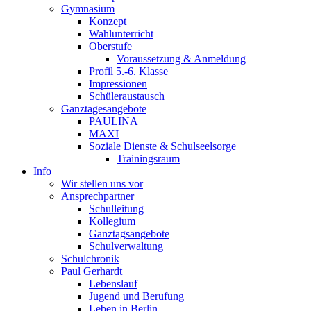
Gymnasium
Konzept
Wahlunterricht
Oberstufe
Voraussetzung & Anmeldung
Profil 5.-6. Klasse
Impressionen
Schüleraustausch
Ganztagesangebote
PAULINA
MAXI
Soziale Dienste & Schulseelsorge
Trainingsraum
Info
Wir stellen uns vor
Ansprechpartner
Schulleitung
Kollegium
Ganztagsangebote
Schulverwaltung
Schulchronik
Paul Gerhardt
Lebenslauf
Jugend und Berufung
Leben in Berlin