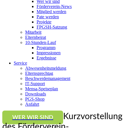
Wer wir sind
Förderverein-News
Mitglied werden
Pate werden
Projekte
FPGSH-Satzung
Mitarbeit
Elternbeirat
10-Stunden-Lauf
Programm
Impressionen
Ergebnisse
Service
Abwesenheitsmeldung
Elternsprechtag
Beschwerdemanagement
IT-Support
Mensa-Speiseplan
Downloads
PGS-Shop
Anfahrt
Kurzvorstellung
WER WIR SIND
des Förderverein-