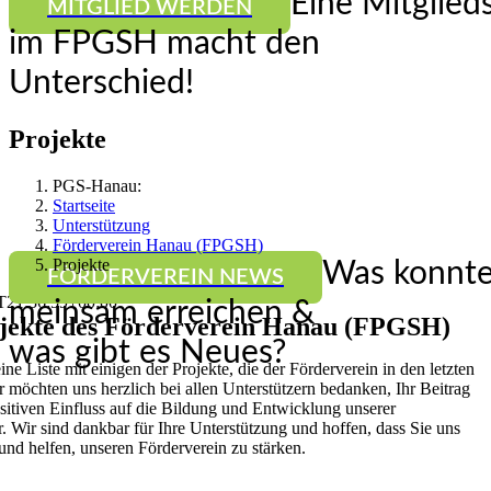
Eine Mitglied
MITGLIED WERDEN
im FPGSH macht den
Unterschied!
Projekte
PGS-Hanau:
Startseite
Unterstützung
Förderverein Hanau (FPGSH)
Projekte
Was konnte
FÖRDERVEREIN NEWS
T21:36:59+00:00
meinsam erreichen &
jekte des Förderverein Hanau (FPGSH)
was gibt es Neues?
ne Liste mit einigen der Projekte, die der Förderverein in den letzten
ir möchten uns herzlich bei allen Unterstützern bedanken, Ihr Beitrag
ositiven Einfluss auf die Bildung und Entwicklung unserer
. Wir sind dankbar für Ihre Unterstützung und hoffen, dass Sie uns
und helfen, unseren Förderverein zu stärken.