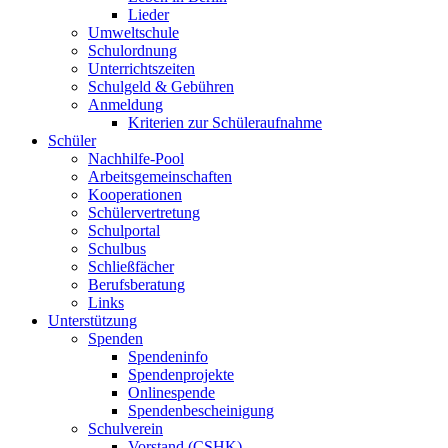
Lieder
Umweltschule
Schulordnung
Unterrichtszeiten
Schulgeld & Gebühren
Anmeldung
Kriterien zur Schüleraufnahme
Schüler
Nachhilfe-Pool
Arbeitsgemeinschaften
Kooperationen
Schülervertretung
Schulportal
Schulbus
Schließfächer
Berufsberatung
Links
Unterstützung
Spenden
Spendeninfo
Spendenprojekte
Onlinespende
Spendenbescheinigung
Schulverein
Vorstand (CSHK)