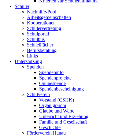
Kriterien zur Schüleraufnahme
Schüler
Nachhilfe-Pool
Arbeitsgemeinschaften
Kooperationen
Schülervertretung
Schulportal
Schulbus
Schließfächer
Berufsberatung
Links
Unterstützung
Spenden
Spendeninfo
Spendenprojekte
Onlinespende
Spendenbescheinigung
Schulverein
Vorstand (CSHK)
Organigramm
Glaube und Werte
Unterricht und Erziehung
Familie und Gesellschaft
Geschichte
Förderverein Hanau