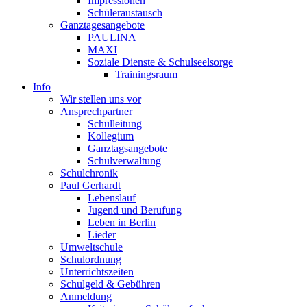
Impressionen
Schüleraustausch
Ganztagesangebote
PAULINA
MAXI
Soziale Dienste & Schulseelsorge
Trainingsraum
Info
Wir stellen uns vor
Ansprechpartner
Schulleitung
Kollegium
Ganztagsangebote
Schulverwaltung
Schulchronik
Paul Gerhardt
Lebenslauf
Jugend und Berufung
Leben in Berlin
Lieder
Umweltschule
Schulordnung
Unterrichtszeiten
Schulgeld & Gebühren
Anmeldung