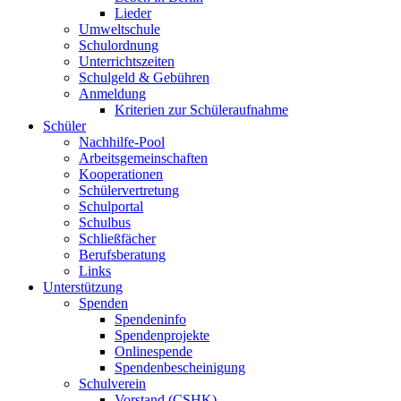
Lieder
Umweltschule
Schulordnung
Unterrichtszeiten
Schulgeld & Gebühren
Anmeldung
Kriterien zur Schüleraufnahme
Schüler
Nachhilfe-Pool
Arbeitsgemeinschaften
Kooperationen
Schülervertretung
Schulportal
Schulbus
Schließfächer
Berufsberatung
Links
Unterstützung
Spenden
Spendeninfo
Spendenprojekte
Onlinespende
Spendenbescheinigung
Schulverein
Vorstand (CSHK)