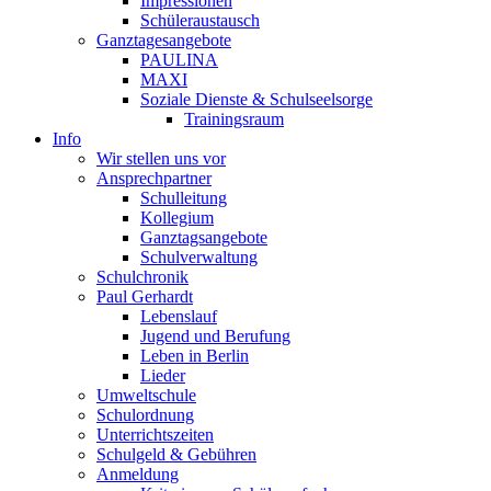
Impressionen
Schüleraustausch
Ganztagesangebote
PAULINA
MAXI
Soziale Dienste & Schulseelsorge
Trainingsraum
Info
Wir stellen uns vor
Ansprechpartner
Schulleitung
Kollegium
Ganztagsangebote
Schulverwaltung
Schulchronik
Paul Gerhardt
Lebenslauf
Jugend und Berufung
Leben in Berlin
Lieder
Umweltschule
Schulordnung
Unterrichtszeiten
Schulgeld & Gebühren
Anmeldung