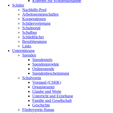
Kriterien zur Schüleraufnahme
Schüler
Nachhilfe-Pool
Arbeitsgemeinschaften
Kooperationen
Schülervertretung
Schulportal
Schulbus
Schließfächer
Berufsberatung
Links
Unterstützung
Spenden
Spendeninfo
Spendenprojekte
Onlinespende
Spendenbescheinigung
Schulverein
Vorstand (CSHK)
Organigramm
Glaube und Werte
Unterricht und Erziehung
Familie und Gesellschaft
Geschichte
Förderverein Hanau