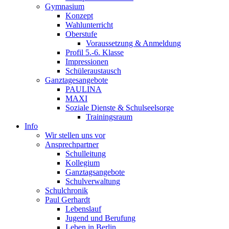
Gymnasium
Konzept
Wahlunterricht
Oberstufe
Voraussetzung & Anmeldung
Profil 5.-6. Klasse
Impressionen
Schüleraustausch
Ganztagesangebote
PAULINA
MAXI
Soziale Dienste & Schulseelsorge
Trainingsraum
Info
Wir stellen uns vor
Ansprechpartner
Schulleitung
Kollegium
Ganztagsangebote
Schulverwaltung
Schulchronik
Paul Gerhardt
Lebenslauf
Jugend und Berufung
Leben in Berlin