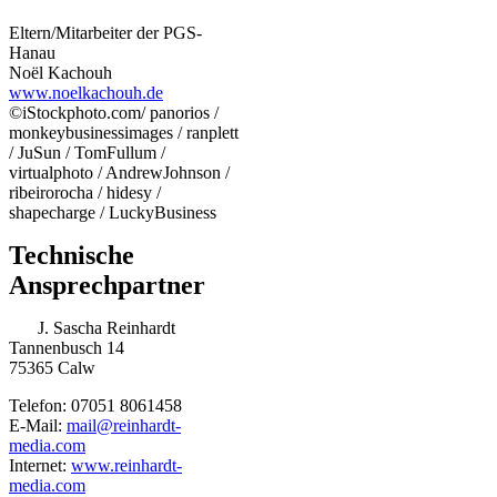
Eltern/Mitarbeiter der PGS-
Hanau
Noël Kachouh
www.noelkachouh.de
©iStockphoto.com/ panorios /
monkeybusinessimages / ranplett
/ JuSun / TomFullum /
virtualphoto / AndrewJohnson /
ribeirorocha / hidesy /
shapecharge / LuckyBusiness
Technische
Ansprechpartner
J. Sascha Reinhardt
Tannenbusch 14
75365 Calw
Telefon: 07051 8061458
E-Mail:
mail@reinhardt-
media.com
Internet:
www.reinhardt-
media.com