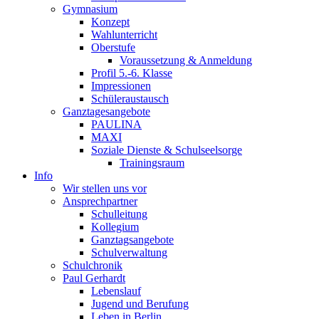
Gymnasium
Konzept
Wahlunterricht
Oberstufe
Voraussetzung & Anmeldung
Profil 5.-6. Klasse
Impressionen
Schüleraustausch
Ganztagesangebote
PAULINA
MAXI
Soziale Dienste & Schulseelsorge
Trainingsraum
Info
Wir stellen uns vor
Ansprechpartner
Schulleitung
Kollegium
Ganztagsangebote
Schulverwaltung
Schulchronik
Paul Gerhardt
Lebenslauf
Jugend und Berufung
Leben in Berlin