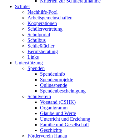
Kriterien zur Schüleraufnahme
Schüler
Nachhilfe-Pool
Arbeitsgemeinschaften
Kooperationen
Schülervertretung
Schulportal
Schulbus
Schließfächer
Berufsberatung
Links
Unterstützung
Spenden
Spendeninfo
Spendenprojekte
Onlinespende
Spendenbescheinigung
Schulverein
Vorstand (CSHK)
Organigramm
Glaube und Werte
Unterricht und Erziehung
Familie und Gesellschaft
Geschichte
Förderverein Hanau