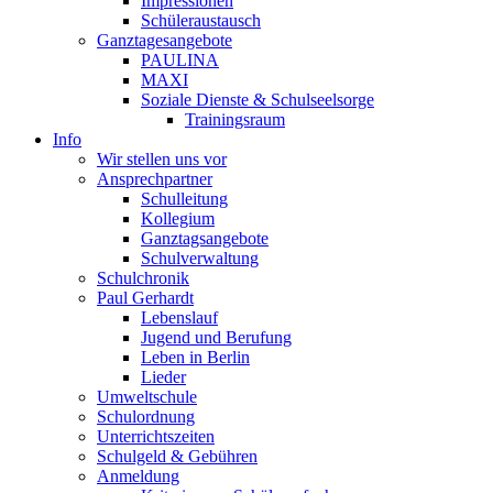
Impressionen
Schüleraustausch
Ganztagesangebote
PAULINA
MAXI
Soziale Dienste & Schulseelsorge
Trainingsraum
Info
Wir stellen uns vor
Ansprechpartner
Schulleitung
Kollegium
Ganztagsangebote
Schulverwaltung
Schulchronik
Paul Gerhardt
Lebenslauf
Jugend und Berufung
Leben in Berlin
Lieder
Umweltschule
Schulordnung
Unterrichtszeiten
Schulgeld & Gebühren
Anmeldung