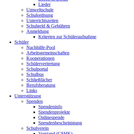
Lieder
Umweltschule
Schulordnung
Unterrichtszeiten
Schulgeld & Gebühren
Anmeldung
Kriterien zur Schüleraufnahme
Schüler
Nachhilfe-Pool
Arbeitsgemeinschaften
Kooperationen
Schülervertretung
Schulportal
Schulbus
Schließfächer
Berufsberatung
Links
Unterstützung
Spenden
Spendeninfo
Spendenprojekte
Onlinespende
Spendenbescheinigung
Schulverein
Vorstand (CSHK)