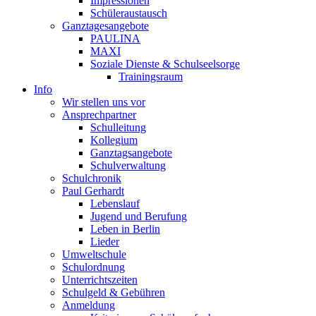
Impressionen
Schüleraustausch
Ganztagesangebote
PAULINA
MAXI
Soziale Dienste & Schulseelsorge
Trainingsraum
Info
Wir stellen uns vor
Ansprechpartner
Schulleitung
Kollegium
Ganztagsangebote
Schulverwaltung
Schulchronik
Paul Gerhardt
Lebenslauf
Jugend und Berufung
Leben in Berlin
Lieder
Umweltschule
Schulordnung
Unterrichtszeiten
Schulgeld & Gebühren
Anmeldung