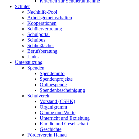
Kriterien zur Schüleraufnahme
Schüler
Nachhilfe-Pool
Arbeitsgemeinschaften
Kooperationen
Schülervertretung
Schulportal
Schulbus
Schließfächer
Berufsberatung
Links
Unterstützung
Spenden
Spendeninfo
Spendenprojekte
Onlinespende
Spendenbescheinigung
Schulverein
Vorstand (CSHK)
Organigramm
Glaube und Werte
Unterricht und Erziehung
Familie und Gesellschaft
Geschichte
Förderverein Hanau