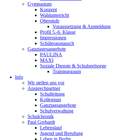
Gymnasium
Konzept
Wahlunterricht
Oberstufe
Voraussetzung & Anmeldung
Profil 5.-6. Klasse
Impressionen
Schüleraustausch
Ganztagesangebote
PAULINA
MAXI
Soziale Dienste & Schulseelsorge
Trainingsraum
Info
Wir stellen uns vor
Ansprechpartner
Schulleitung
Kollegium
Ganztagsangebote
Schulverwaltung
Schulchronik
Paul Gerhardt
Lebenslauf
Jugend und Berufung
Leben in Berlin