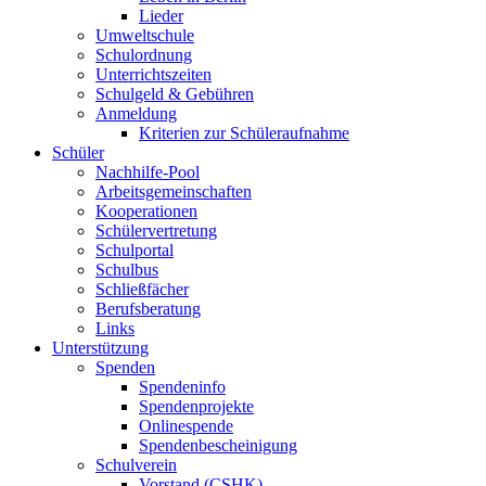
Lieder
Umweltschule
Schulordnung
Unterrichtszeiten
Schulgeld & Gebühren
Anmeldung
Kriterien zur Schüleraufnahme
Schüler
Nachhilfe-Pool
Arbeitsgemeinschaften
Kooperationen
Schülervertretung
Schulportal
Schulbus
Schließfächer
Berufsberatung
Links
Unterstützung
Spenden
Spendeninfo
Spendenprojekte
Onlinespende
Spendenbescheinigung
Schulverein
Vorstand (CSHK)