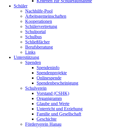
Kriterien zur Schüleraufnahme
Schüler
Nachhilfe-Pool
Arbeitsgemeinschaften
Kooperationen
Schülervertretung
Schulportal
Schulbus
Schließfächer
Berufsberatung
Links
Unterstützung
Spenden
Spendeninfo
Spendenprojekte
Onlinespende
Spendenbescheinigung
Schulverein
Vorstand (CSHK)
Organigramm
Glaube und Werte
Unterricht und Erziehung
Familie und Gesellschaft
Geschichte
Förderverein Hanau