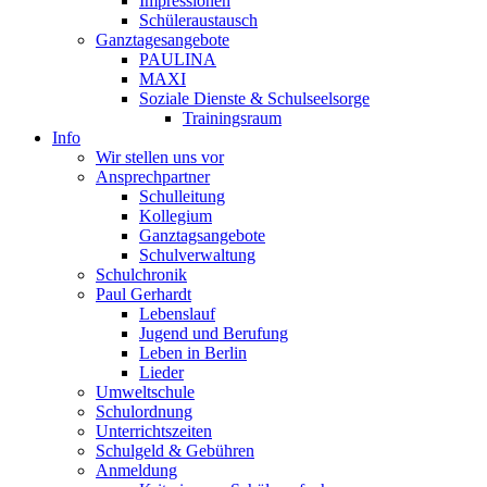
Impressionen
Schüleraustausch
Ganztagesangebote
PAULINA
MAXI
Soziale Dienste & Schulseelsorge
Trainingsraum
Info
Wir stellen uns vor
Ansprechpartner
Schulleitung
Kollegium
Ganztagsangebote
Schulverwaltung
Schulchronik
Paul Gerhardt
Lebenslauf
Jugend und Berufung
Leben in Berlin
Lieder
Umweltschule
Schulordnung
Unterrichtszeiten
Schulgeld & Gebühren
Anmeldung