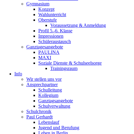
Gymnasium
Konzept
Wahlunterricht
Oberstufe
Voraussetzung & Anmeldung
Profil 5.-6. Klasse
Impressionen
Schüleraustausch
Ganztagesangebote
PAULINA
MAXI
Soziale Dienste & Schulseelsorge
Trainingsraum
Info
Wir stellen uns vor
Ansprechpartner
Schulleitung
Kollegium
Ganztagsangebote
Schulverwaltung
Schulchronik
Paul Gerhardt
Lebenslauf
Jugend und Berufung
Leben in Berlin