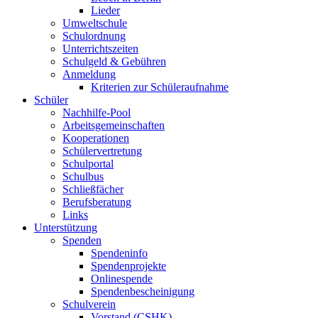
Lieder
Umweltschule
Schulordnung
Unterrichtszeiten
Schulgeld & Gebühren
Anmeldung
Kriterien zur Schüleraufnahme
Schüler
Nachhilfe-Pool
Arbeitsgemeinschaften
Kooperationen
Schülervertretung
Schulportal
Schulbus
Schließfächer
Berufsberatung
Links
Unterstützung
Spenden
Spendeninfo
Spendenprojekte
Onlinespende
Spendenbescheinigung
Schulverein
Vorstand (CSHK)