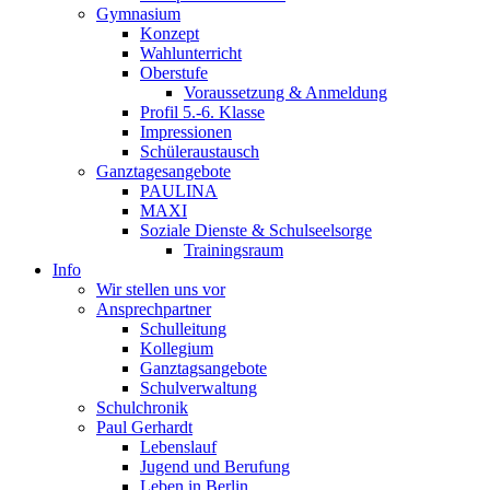
Gymnasium
Konzept
Wahlunterricht
Oberstufe
Voraussetzung & Anmeldung
Profil 5.-6. Klasse
Impressionen
Schüleraustausch
Ganztagesangebote
PAULINA
MAXI
Soziale Dienste & Schulseelsorge
Trainingsraum
Info
Wir stellen uns vor
Ansprechpartner
Schulleitung
Kollegium
Ganztagsangebote
Schulverwaltung
Schulchronik
Paul Gerhardt
Lebenslauf
Jugend und Berufung
Leben in Berlin