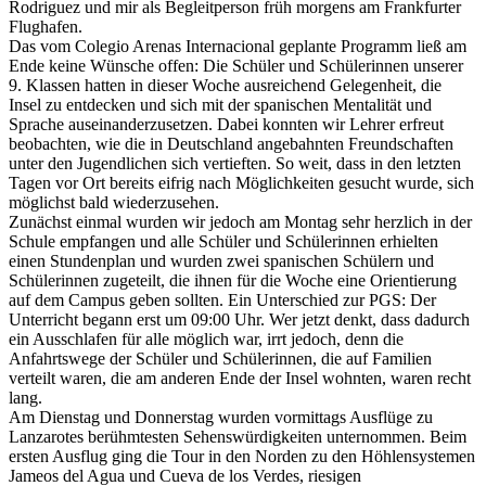
Rodriguez und mir als Begleitperson früh morgens am Frankfurter
Flughafen.
Das vom Colegio Arenas Internacional geplante Programm ließ am
Ende keine Wünsche offen: Die Schüler und Schülerinnen unserer
9. Klassen hatten in dieser Woche ausreichend Gelegenheit, die
Insel zu entdecken und sich mit der spanischen Mentalität und
Sprache auseinanderzusetzen. Dabei konnten wir Lehrer erfreut
beobachten, wie die in Deutschland angebahnten Freundschaften
unter den Jugendlichen sich vertieften. So weit, dass in den letzten
Tagen vor Ort bereits eifrig nach Möglichkeiten gesucht wurde, sich
möglichst bald wiederzusehen.
Zunächst einmal wurden wir jedoch am Montag sehr herzlich in der
Schule empfangen und alle Schüler und Schülerinnen erhielten
einen Stundenplan und wurden zwei spanischen Schülern und
Schülerinnen zugeteilt, die ihnen für die Woche eine Orientierung
auf dem Campus geben sollten. Ein Unterschied zur PGS: Der
Unterricht begann erst um 09:00 Uhr. Wer jetzt denkt, dass dadurch
ein Ausschlafen für alle möglich war, irrt jedoch, denn die
Anfahrtswege der Schüler und Schülerinnen, die auf Familien
verteilt waren, die am anderen Ende der Insel wohnten, waren recht
lang.
Am Dienstag und Donnerstag wurden vormittags Ausflüge zu
Lanzarotes berühmtesten Sehenswürdigkeiten unternommen. Beim
ersten Ausflug ging die Tour in den Norden zu den Höhlensystemen
Jameos del Agua und Cueva de los Verdes, riesigen