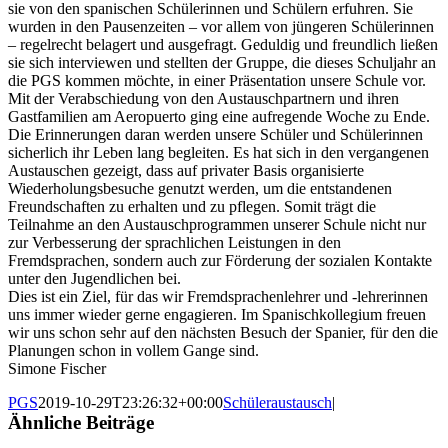
sie von den spanischen Schülerinnen und Schülern erfuhren. Sie
wurden in den Pausenzeiten – vor allem von jüngeren Schülerinnen
– regelrecht belagert und ausgefragt. Geduldig und freundlich ließen
sie sich interviewen und stellten der Gruppe, die dieses Schuljahr an
die PGS kommen möchte, in einer Präsentation unsere Schule vor.
Mit der Verabschiedung von den Austauschpartnern und ihren
Gastfamilien am Aeropuerto ging eine aufregende Woche zu Ende.
Die Erinnerungen daran werden unsere Schüler und Schülerinnen
sicherlich ihr Leben lang begleiten. Es hat sich in den vergangenen
Austauschen gezeigt, dass auf privater Basis organisierte
Wiederholungsbesuche genutzt werden, um die entstandenen
Freundschaften zu erhalten und zu pflegen. Somit trägt die
Teilnahme an den Austauschprogrammen unserer Schule nicht nur
zur Verbesserung der sprachlichen Leistungen in den
Fremdsprachen, sondern auch zur Förderung der sozialen Kontakte
unter den Jugendlichen bei.
Dies ist ein Ziel, für das wir Fremdsprachenlehrer und -lehrerinnen
uns immer wieder gerne engagieren. Im Spanischkollegium freuen
wir uns schon sehr auf den nächsten Besuch der Spanier, für den die
Planungen schon in vollem Gange sind.
Simone Fischer
PGS
2019-10-29T23:26:32+00:00
Schüleraustausch
|
Ähnliche Beiträge