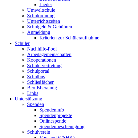
Lieder
Umweltschule
Schulordnung
Unterrichtszeiten
Schulgeld & Gebühren
Anmeldung
Kriterien zur Schüleraufnahme
Schüler
Nachhilfe-Pool
Arbeitsgemeinschaften
Kooperationen
Schülervertretung
Schulportal
Schulbus
Schließfächer
Berufsberatung
Links
Unterstützung
Spenden
Spendeninfo
Spendenprojekte
Onlinespende
Spendenbescheinigung
Schulverein
Vorstand (CSHK)