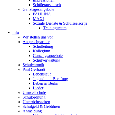
Impressionen
Schüleraustausch
Ganztagesangebote
PAULINA
MAXI
Soziale Dienste & Schulseelsorge
Trainingsraum
Info
Wir stellen uns vor
Ansprechpartner
Schulleitung
Kollegium
Ganztagsangebote
Schulverwaltung
Schulchronik
Paul Gerhardt
Lebenslauf
Jugend und Berufung
Leben in Berlin
Lieder
Umweltschule
Schulordnung
Unterrichtszeiten
Schulgeld & Gebühren
Anmeldung