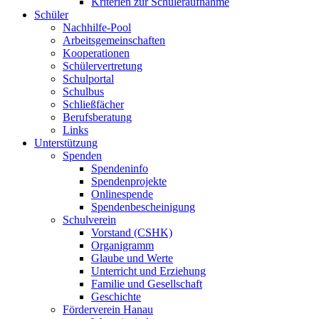
Kriterien zur Schüleraufnahme
Schüler
Nachhilfe-Pool
Arbeitsgemeinschaften
Kooperationen
Schülervertretung
Schulportal
Schulbus
Schließfächer
Berufsberatung
Links
Unterstützung
Spenden
Spendeninfo
Spendenprojekte
Onlinespende
Spendenbescheinigung
Schulverein
Vorstand (CSHK)
Organigramm
Glaube und Werte
Unterricht und Erziehung
Familie und Gesellschaft
Geschichte
Förderverein Hanau