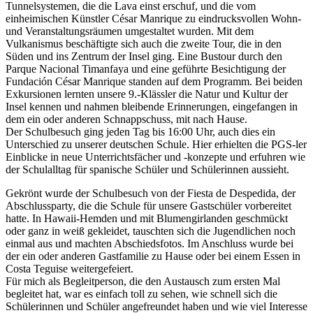
Tunnelsystemen, die die Lava einst erschuf, und die vom
einheimischen Künstler César Manrique zu eindrucksvollen Wohn-
und Veranstaltungsräumen umgestaltet wurden. Mit dem
Vulkanismus beschäftigte sich auch die zweite Tour, die in den
Süden und ins Zentrum der Insel ging. Eine Bustour durch den
Parque Nacional Timanfaya und eine geführte Besichtigung der
Fundación César Manrique standen auf dem Programm. Bei beiden
Exkursionen lernten unsere 9.-Klässler die Natur und Kultur der
Insel kennen und nahmen bleibende Erinnerungen, eingefangen in
dem ein oder anderen Schnappschuss, mit nach Hause.
Der Schulbesuch ging jeden Tag bis 16:00 Uhr, auch dies ein
Unterschied zu unserer deutschen Schule. Hier erhielten die PGS-ler
Einblicke in neue Unterrichtsfächer und -konzepte und erfuhren wie
der Schulalltag für spanische Schüler und Schülerinnen aussieht.
Gekrönt wurde der Schulbesuch von der Fiesta de Despedida, der
Abschlussparty, die die Schule für unsere Gastschüler vorbereitet
hatte. In Hawaii-Hemden und mit Blumengirlanden geschmückt
oder ganz in weiß gekleidet, tauschten sich die Jugendlichen noch
einmal aus und machten Abschiedsfotos. Im Anschluss wurde bei
der ein oder anderen Gastfamilie zu Hause oder bei einem Essen in
Costa Teguise weitergefeiert.
Für mich als Begleitperson, die den Austausch zum ersten Mal
begleitet hat, war es einfach toll zu sehen, wie schnell sich die
Schülerinnen und Schüler angefreundet haben und wie viel Interesse