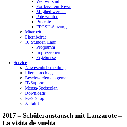
Wer wir sind
Förderverein-News
Mitglied werden
Pate werden
Projekte
FPGSH-Satzung
Mitarbeit
Elternbeirat
10-Stunden-Lauf
Programm
Impressionen
Ergebnisse
Service
Abwesenheitsmeldung
Elternsprechtag
Beschwerdemanagement
IT-Support
Mensa-Speiseplan
Downloads
PGS-Shop
Anfahrt
2017 – Schüleraustausch mit Lanzarote –
La visita de vuelta