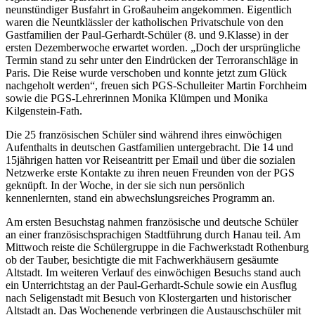
neunstündiger Busfahrt in Großauheim angekommen. Eigentlich
waren die Neuntklässler der katholischen Privatschule von den
Gastfamilien der Paul-Gerhardt-Schüler (8. und 9.Klasse) in der
ersten Dezemberwoche erwartet worden. „Doch der ursprüngliche
Termin stand zu sehr unter den Eindrücken der Terroranschläge in
Paris. Die Reise wurde verschoben und konnte jetzt zum Glück
nachgeholt werden“, freuen sich PGS-Schulleiter Martin Forchheim
sowie die PGS-Lehrerinnen Monika Klümpen und Monika
Kilgenstein-Fath.
Die 25 französischen Schüler sind während ihres einwöchigen
Aufenthalts in deutschen Gastfamilien untergebracht. Die 14 und
15jährigen hatten vor Reiseantritt per Email und über die sozialen
Netzwerke erste Kontakte zu ihren neuen Freunden von der PGS
geknüpft. In der Woche, in der sie sich nun persönlich
kennenlernten, stand ein abwechslungsreiches Programm an.
Am ersten Besuchstag nahmen französische und deutsche Schüler
an einer französischsprachigen Stadtführung durch Hanau teil. Am
Mittwoch reiste die Schülergruppe in die Fachwerkstadt Rothenburg
ob der Tauber, besichtigte die mit Fachwerkhäusern gesäumte
Altstadt. Im weiteren Verlauf des einwöchigen Besuchs stand auch
ein Unterrichtstag an der Paul-Gerhardt-Schule sowie ein Ausflug
nach Seligenstadt mit Besuch von Klostergarten und historischer
Altstadt an. Das Wochenende verbringen die Austauschschüler mit