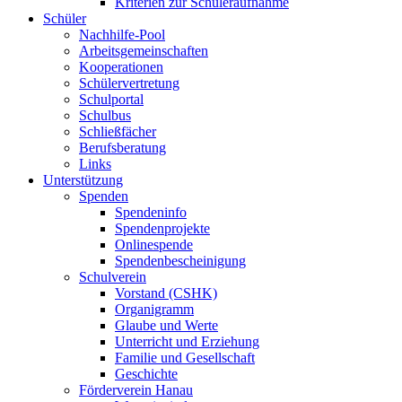
Kriterien zur Schüleraufnahme
Schüler
Nachhilfe-Pool
Arbeitsgemeinschaften
Kooperationen
Schülervertretung
Schulportal
Schulbus
Schließfächer
Berufsberatung
Links
Unterstützung
Spenden
Spendeninfo
Spendenprojekte
Onlinespende
Spendenbescheinigung
Schulverein
Vorstand (CSHK)
Organigramm
Glaube und Werte
Unterricht und Erziehung
Familie und Gesellschaft
Geschichte
Förderverein Hanau