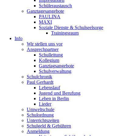
Impressionen
Schüleraustausch
Ganztagesangebote
PAULINA
MAXI
Soziale Dienste & Schulseelsorge
Trainingsraum
Info
Wir stellen uns vor
Ansprechpartner
Schulleitung
Kollegium
Ganztagsangebote
Schulverwaltung
Schulchronik
Paul Gerhardt
Lebenslauf
Jugend und Berufung
Leben in Berlin
Lieder
Umweltschule
Schulordnung
Unterrichtszeiten
Schulgeld & Gebühren
Anmeldung