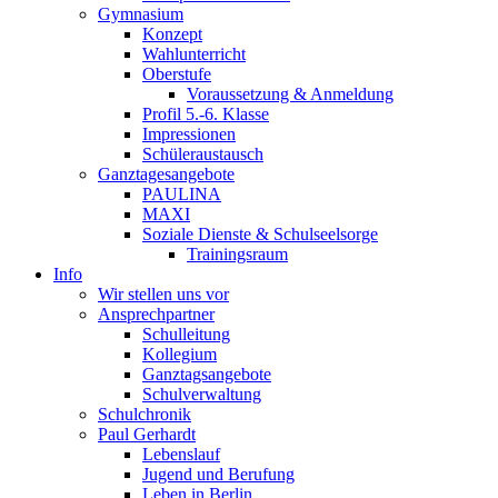
Gymnasium
Konzept
Wahlunterricht
Oberstufe
Voraussetzung & Anmeldung
Profil 5.-6. Klasse
Impressionen
Schüleraustausch
Ganztagesangebote
PAULINA
MAXI
Soziale Dienste & Schulseelsorge
Trainingsraum
Info
Wir stellen uns vor
Ansprechpartner
Schulleitung
Kollegium
Ganztagsangebote
Schulverwaltung
Schulchronik
Paul Gerhardt
Lebenslauf
Jugend und Berufung
Leben in Berlin