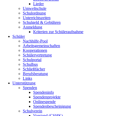
Lieder
Umweltschule
Schulordnung
Unterrichtszeiten
Schulgeld & Gebühren
Anmeldung
Kriterien zur Schüleraufnahme
Schüler
Nachhilfe-Pool
Arbeitsgemeinschaften
Kooperationen
Schülervertretung
Schulportal
Schulbus
Schließfächer
Berufsberatung
Links
Unterstützung
Spenden
Spendeninfo
Spendenprojekte
Onlinespende
Spendenbescheinigung
Schulverein
Vorstand (CSHK)