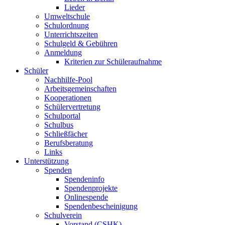
Lieder
Umweltschule
Schulordnung
Unterrichtszeiten
Schulgeld & Gebühren
Anmeldung
Kriterien zur Schüleraufnahme
Schüler
Nachhilfe-Pool
Arbeitsgemeinschaften
Kooperationen
Schülervertretung
Schulportal
Schulbus
Schließfächer
Berufsberatung
Links
Unterstützung
Spenden
Spendeninfo
Spendenprojekte
Onlinespende
Spendenbescheinigung
Schulverein
Vorstand (CSHK)