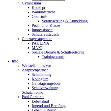
Gymnasium
Konzept
Wahlunterricht
Oberstufe
Voraussetzung & Anmeldung
Profil 5.-6. Klasse
Impressionen
Schüleraustausch
Ganztagesangebote
PAULINA
MAXI
Soziale Dienste & Schulseelsorge
Trainingsraum
Info
Wir stellen uns vor
Ansprechpartner
Schulleitung
Kollegium
Ganztagsangebote
Schulverwaltung
Schulchronik
Paul Gerhardt
Lebenslauf
Jugend und Berufung
Leben in Berlin