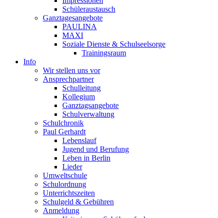
Impressionen
Schüleraustausch
Ganztagesangebote
PAULINA
MAXI
Soziale Dienste & Schulseelsorge
Trainingsraum
Info
Wir stellen uns vor
Ansprechpartner
Schulleitung
Kollegium
Ganztagsangebote
Schulverwaltung
Schulchronik
Paul Gerhardt
Lebenslauf
Jugend und Berufung
Leben in Berlin
Lieder
Umweltschule
Schulordnung
Unterrichtszeiten
Schulgeld & Gebühren
Anmeldung