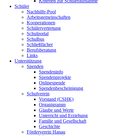
Kriterien zur Schüleraufnahme
Schüler
Nachhilfe-Pool
Arbeitsgemeinschaften
Kooperationen
Schülervertretung
Schulportal
Schulbus
Schließfächer
Berufsberatung
Links
Unterstützung
Spenden
Spendeninfo
Spendenprojekte
Onlinespende
Spendenbescheinigung
Schulverein
Vorstand (CSHK)
Organigramm
Glaube und Werte
Unterricht und Erziehung
Familie und Gesellschaft
Geschichte
Förderverein Hanau