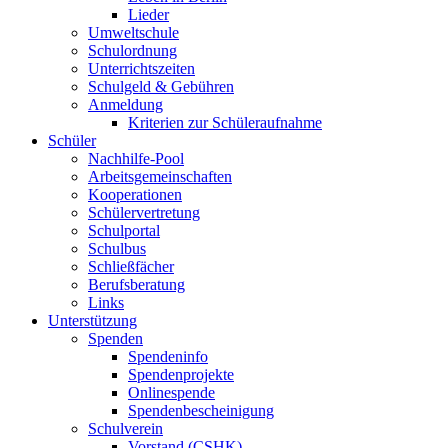
Lieder
Umweltschule
Schulordnung
Unterrichtszeiten
Schulgeld & Gebühren
Anmeldung
Kriterien zur Schüleraufnahme
Schüler
Nachhilfe-Pool
Arbeitsgemeinschaften
Kooperationen
Schülervertretung
Schulportal
Schulbus
Schließfächer
Berufsberatung
Links
Unterstützung
Spenden
Spendeninfo
Spendenprojekte
Onlinespende
Spendenbescheinigung
Schulverein
Vorstand (CSHK)