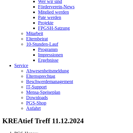
Wer wir sind
Förderverein-News
Mitglied werden
Pate werden
Projekte
FPGSH-Satzung
Mitarbeit
Elternbeirat
10-Stunden-Lauf
Programm
Impressionen
Ergebnisse
Service
Abwesenheitsmeldung
Elternsprechtag
Beschwerdemanagement
IT-Support
Mensa-Speiseplan
Downloads
PGS-Shop
Anfahrt
KREAtief Treff 11.12.2024