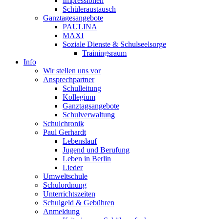
Impressionen
Schüleraustausch
Ganztagesangebote
PAULINA
MAXI
Soziale Dienste & Schulseelsorge
Trainingsraum
Info
Wir stellen uns vor
Ansprechpartner
Schulleitung
Kollegium
Ganztagsangebote
Schulverwaltung
Schulchronik
Paul Gerhardt
Lebenslauf
Jugend und Berufung
Leben in Berlin
Lieder
Umweltschule
Schulordnung
Unterrichtszeiten
Schulgeld & Gebühren
Anmeldung