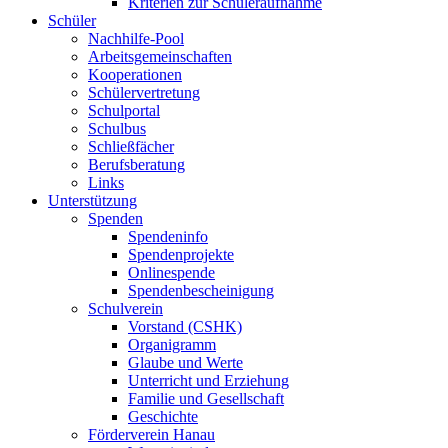
Kriterien zur Schüleraufnahme
Schüler
Nachhilfe-Pool
Arbeitsgemeinschaften
Kooperationen
Schülervertretung
Schulportal
Schulbus
Schließfächer
Berufsberatung
Links
Unterstützung
Spenden
Spendeninfo
Spendenprojekte
Onlinespende
Spendenbescheinigung
Schulverein
Vorstand (CSHK)
Organigramm
Glaube und Werte
Unterricht und Erziehung
Familie und Gesellschaft
Geschichte
Förderverein Hanau