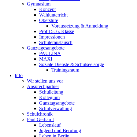
Gymnasium
Konzept
Wahlunterricht
Oberstufe
Voraussetzung & Anmeldung
Profil 5.-6. Klasse
Impressionen
Schüleraustausch
Ganztagesangebote
PAULINA
MAXI
Soziale Dienste & Schulseelsorge
Trainingsraum
Info
Wir stellen uns vor
Ansprechpartner
Schulleitung
Kollegium
Ganztagsangebote
Schulverwaltung
Schulchronik
Paul Gerhardt
Lebenslauf
Jugend und Berufung
Leben in Berlin