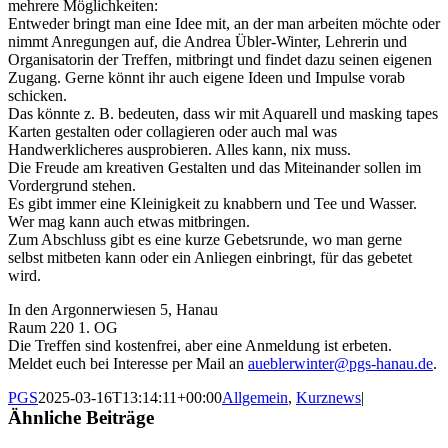
mehrere Möglichkeiten:
Entweder bringt man eine Idee mit, an der man arbeiten möchte oder
nimmt Anregungen auf, die Andrea Übler-Winter, Lehrerin und
Organisatorin der Treffen, mitbringt und findet dazu seinen eigenen
Zugang. Gerne könnt ihr auch eigene Ideen und Impulse vorab
schicken.
Das könnte z. B. bedeuten, dass wir mit Aquarell und masking tapes
Karten gestalten oder collagieren oder auch mal was
Handwerklicheres ausprobieren. Alles kann, nix muss.
Die Freude am kreativen Gestalten und das Miteinander sollen im
Vordergrund stehen.
Es gibt immer eine Kleinigkeit zu knabbern und Tee und Wasser.
Wer mag kann auch etwas mitbringen.
Zum Abschluss gibt es eine kurze Gebetsrunde, wo man gerne
selbst mitbeten kann oder ein Anliegen einbringt, für das gebetet
wird.
In den Argonnerwiesen 5, Hanau
Raum 220 1. OG
Die Treffen sind kostenfrei, aber eine Anmeldung ist erbeten.
Meldet euch bei Interesse per Mail an
aueblerwinter@pgs-hanau.de
.
PGS
2025-03-16T13:14:11+00:00
Allgemein
,
Kurznews
|
Ähnliche Beiträge