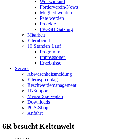
Wer wir sind
Förderverein-News
Mitglied werden
Pate werden
Projekte
FPGSH-Satzung
Mitarbeit
Elternbeirat
10-Stunden-Lauf
Programm
Impressionen
Ergebnisse
Service
Abwesenheitsmeldung
Elternsprechtag
Beschwerdemanagement
IT-Support
Mensa-Speiseplan
Downloads
PGS-Shop
Anfahrt
6R besucht Keltenwelt