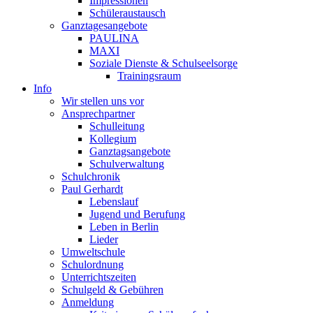
Impressionen
Schüleraustausch
Ganztagesangebote
PAULINA
MAXI
Soziale Dienste & Schulseelsorge
Trainingsraum
Info
Wir stellen uns vor
Ansprechpartner
Schulleitung
Kollegium
Ganztagsangebote
Schulverwaltung
Schulchronik
Paul Gerhardt
Lebenslauf
Jugend und Berufung
Leben in Berlin
Lieder
Umweltschule
Schulordnung
Unterrichtszeiten
Schulgeld & Gebühren
Anmeldung