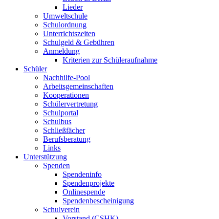
Lieder
Umweltschule
Schulordnung
Unterrichtszeiten
Schulgeld & Gebühren
Anmeldung
Kriterien zur Schüleraufnahme
Schüler
Nachhilfe-Pool
Arbeitsgemeinschaften
Kooperationen
Schülervertretung
Schulportal
Schulbus
Schließfächer
Berufsberatung
Links
Unterstützung
Spenden
Spendeninfo
Spendenprojekte
Onlinespende
Spendenbescheinigung
Schulverein
Vorstand (CSHK)