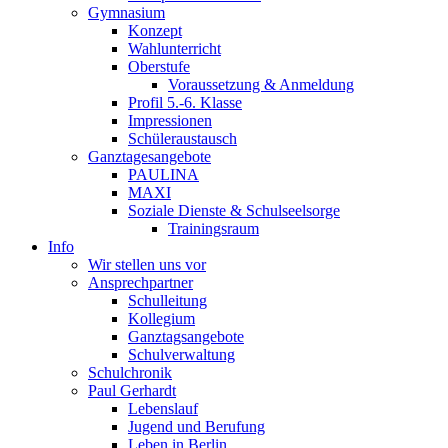
Gymnasium
Konzept
Wahlunterricht
Oberstufe
Voraussetzung & Anmeldung
Profil 5.-6. Klasse
Impressionen
Schüleraustausch
Ganztagesangebote
PAULINA
MAXI
Soziale Dienste & Schulseelsorge
Trainingsraum
Info
Wir stellen uns vor
Ansprechpartner
Schulleitung
Kollegium
Ganztagsangebote
Schulverwaltung
Schulchronik
Paul Gerhardt
Lebenslauf
Jugend und Berufung
Leben in Berlin