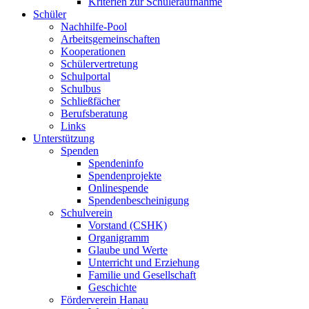
Kriterien zur Schüleraufnahme
Schüler
Nachhilfe-Pool
Arbeitsgemeinschaften
Kooperationen
Schülervertretung
Schulportal
Schulbus
Schließfächer
Berufsberatung
Links
Unterstützung
Spenden
Spendeninfo
Spendenprojekte
Onlinespende
Spendenbescheinigung
Schulverein
Vorstand (CSHK)
Organigramm
Glaube und Werte
Unterricht und Erziehung
Familie und Gesellschaft
Geschichte
Förderverein Hanau