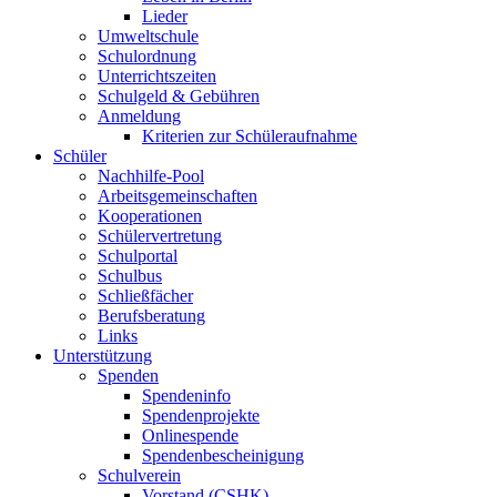
Lieder
Umweltschule
Schulordnung
Unterrichtszeiten
Schulgeld & Gebühren
Anmeldung
Kriterien zur Schüleraufnahme
Schüler
Nachhilfe-Pool
Arbeitsgemeinschaften
Kooperationen
Schülervertretung
Schulportal
Schulbus
Schließfächer
Berufsberatung
Links
Unterstützung
Spenden
Spendeninfo
Spendenprojekte
Onlinespende
Spendenbescheinigung
Schulverein
Vorstand (CSHK)