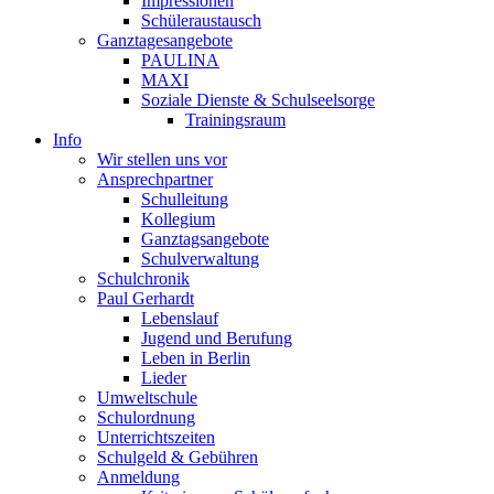
Impressionen
Schüleraustausch
Ganztagesangebote
PAULINA
MAXI
Soziale Dienste & Schulseelsorge
Trainingsraum
Info
Wir stellen uns vor
Ansprechpartner
Schulleitung
Kollegium
Ganztagsangebote
Schulverwaltung
Schulchronik
Paul Gerhardt
Lebenslauf
Jugend und Berufung
Leben in Berlin
Lieder
Umweltschule
Schulordnung
Unterrichtszeiten
Schulgeld & Gebühren
Anmeldung