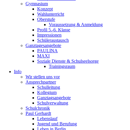
Gymnasium
Konzept
Wahlunterricht
Oberstufe
Voraussetzung & Anmeldung
Profil 5.-6. Klasse
Impressionen
Schüleraustausch
Ganztagesangebote
PAULINA
MAXI
Soziale Dienste & Schulseelsorge
Trainingsraum
Info
Wir stellen uns vor
Ansprechpartner
Schulleitung
Kollegium
Ganztagsangebote
Schulverwaltung
Schulchronik
Paul Gerhardt
Lebenslauf
Jugend und Berufung
Leben in Berlin