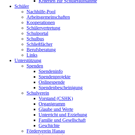
Kriterien zur Schüleraufnahme
Schüler
Nachhilfe-Pool
Arbeitsgemeinschaften
Kooperationen
Schülervertretung
Schulportal
Schulbus
Schließfächer
Berufsberatung
Links
Unterstützung
Spenden
Spendeninfo
Spendenprojekte
Onlinespende
Spendenbescheinigung
Schulverein
Vorstand (CSHK)
Organigramm
Glaube und Werte
Unterricht und Erziehung
Familie und Gesellschaft
Geschichte
Förderverein Hanau