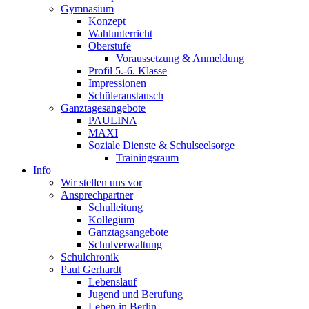
Gymnasium
Konzept
Wahlunterricht
Oberstufe
Voraussetzung & Anmeldung
Profil 5.-6. Klasse
Impressionen
Schüleraustausch
Ganztagesangebote
PAULINA
MAXI
Soziale Dienste & Schulseelsorge
Trainingsraum
Info
Wir stellen uns vor
Ansprechpartner
Schulleitung
Kollegium
Ganztagsangebote
Schulverwaltung
Schulchronik
Paul Gerhardt
Lebenslauf
Jugend und Berufung
Leben in Berlin