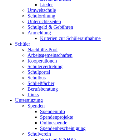
Lieder
Umweltschule
Schulordnung
Unterrichtszeiten
Schulgeld & Gebühren
Anmeldung
Kriterien zur Schüleraufnahme
Schüler
Nachhilfe-Pool
Arbeitsgemeinschaften
Kooperationen
Schülervertretung
Schulportal
Schulbus
Schließfächer
Berufsberatung
Links
Unterstützung
Spenden
Spendeninfo
Spendenprojekte
Onlinespende
Spendenbescheinigung
Schulverein
Vorstand (CSHK)