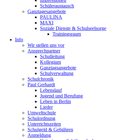
Impressionen
Schüleraustausch
Ganztagesangebote
PAULINA
MAXI
Soziale Dienste & Schulseelsorge
Trainingsraum
Info
Wir stellen uns vor
Ansprechpartner
Schulleitung
Kollegium
Ganztagsangebote
Schulverwaltung
Schulchronik
Paul Gerhardt
Lebenslauf
Jugend und Berufung
Leben in Berlin
Lieder
Umweltschule
Schulordnung
Unterrichtszeiten
Schulgeld & Gebühren
Anmeldung