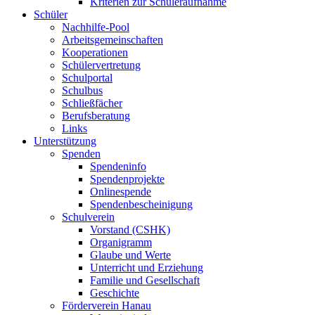
Kriterien zur Schüleraufnahme
Schüler
Nachhilfe-Pool
Arbeitsgemeinschaften
Kooperationen
Schülervertretung
Schulportal
Schulbus
Schließfächer
Berufsberatung
Links
Unterstützung
Spenden
Spendeninfo
Spendenprojekte
Onlinespende
Spendenbescheinigung
Schulverein
Vorstand (CSHK)
Organigramm
Glaube und Werte
Unterricht und Erziehung
Familie und Gesellschaft
Geschichte
Förderverein Hanau