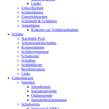
Lieder
Umweltschule
Schulordnung
Unterrichtszeiten
Schulgeld & Gebühren
Anmeldung
Kriterien zur Schüleraufnahme
Schüler
Nachhilfe-Pool
Arbeitsgemeinschaften
Kooperationen
Schülervertretung
Schulportal
Schulbus
Schließfächer
Berufsberatung
Links
Unterstützung
Spenden
Spendeninfo
Spendenprojekte
Onlinespende
Spendenbescheinigung
Schulverein
Vorstand (CSHK)