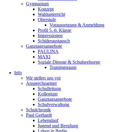
Gymnasium
Konzept
Wahlunterricht
Oberstufe
Voraussetzung & Anmeldung
Profil 5.-6. Klasse
Impressionen
Schüleraustausch
Ganztagesangebote
PAULINA
MAXI
Soziale Dienste & Schulseelsorge
Trainingsraum
Info
Wir stellen uns vor
Ansprechpartner
Schulleitung
Kollegium
Ganztagsangebote
Schulverwaltung
Schulchronik
Paul Gerhardt
Lebenslauf
Jugend und Berufung
Leben in Berlin