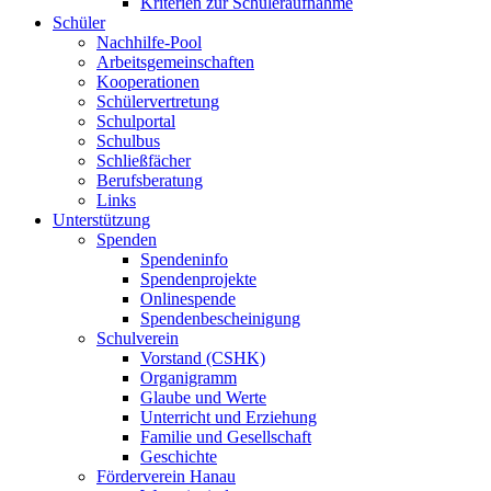
Kriterien zur Schüleraufnahme
Schüler
Nachhilfe-Pool
Arbeitsgemeinschaften
Kooperationen
Schülervertretung
Schulportal
Schulbus
Schließfächer
Berufsberatung
Links
Unterstützung
Spenden
Spendeninfo
Spendenprojekte
Onlinespende
Spendenbescheinigung
Schulverein
Vorstand (CSHK)
Organigramm
Glaube und Werte
Unterricht und Erziehung
Familie und Gesellschaft
Geschichte
Förderverein Hanau