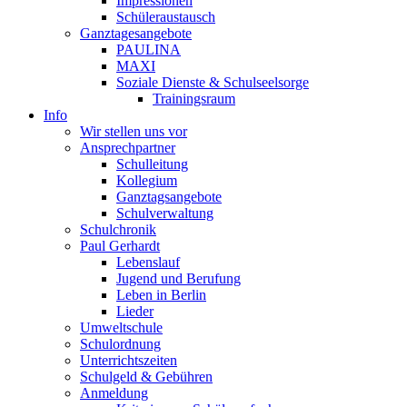
Impressionen
Schüleraustausch
Ganztagesangebote
PAULINA
MAXI
Soziale Dienste & Schulseelsorge
Trainingsraum
Info
Wir stellen uns vor
Ansprechpartner
Schulleitung
Kollegium
Ganztagsangebote
Schulverwaltung
Schulchronik
Paul Gerhardt
Lebenslauf
Jugend und Berufung
Leben in Berlin
Lieder
Umweltschule
Schulordnung
Unterrichtszeiten
Schulgeld & Gebühren
Anmeldung