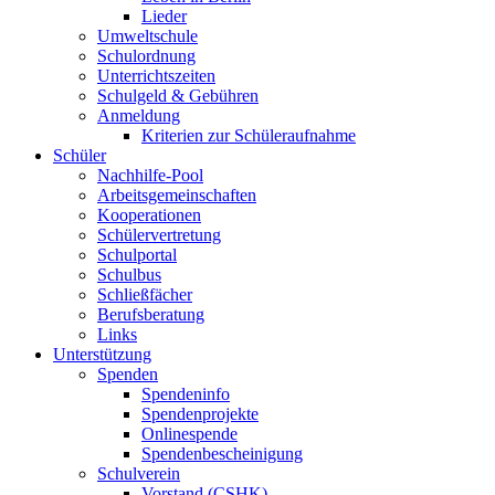
Lieder
Umweltschule
Schulordnung
Unterrichtszeiten
Schulgeld & Gebühren
Anmeldung
Kriterien zur Schüleraufnahme
Schüler
Nachhilfe-Pool
Arbeitsgemeinschaften
Kooperationen
Schülervertretung
Schulportal
Schulbus
Schließfächer
Berufsberatung
Links
Unterstützung
Spenden
Spendeninfo
Spendenprojekte
Onlinespende
Spendenbescheinigung
Schulverein
Vorstand (CSHK)