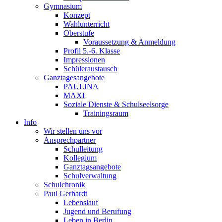
Gymnasium
Konzept
Wahlunterricht
Oberstufe
Voraussetzung & Anmeldung
Profil 5.-6. Klasse
Impressionen
Schüleraustausch
Ganztagesangebote
PAULINA
MAXI
Soziale Dienste & Schulseelsorge
Trainingsraum
Info
Wir stellen uns vor
Ansprechpartner
Schulleitung
Kollegium
Ganztagsangebote
Schulverwaltung
Schulchronik
Paul Gerhardt
Lebenslauf
Jugend und Berufung
Leben in Berlin