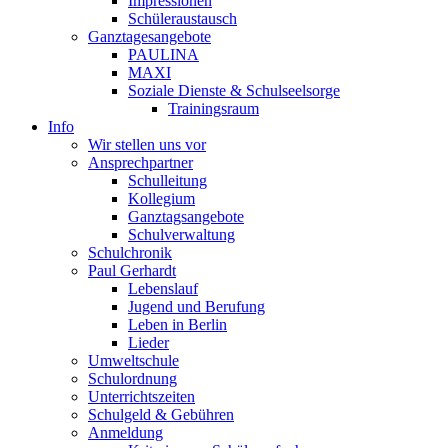
Impressionen
Schüleraustausch
Ganztagesangebote
PAULINA
MAXI
Soziale Dienste & Schulseelsorge
Trainingsraum
Info
Wir stellen uns vor
Ansprechpartner
Schulleitung
Kollegium
Ganztagsangebote
Schulverwaltung
Schulchronik
Paul Gerhardt
Lebenslauf
Jugend und Berufung
Leben in Berlin
Lieder
Umweltschule
Schulordnung
Unterrichtszeiten
Schulgeld & Gebühren
Anmeldung