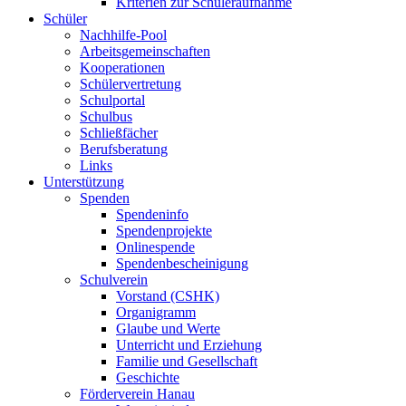
Kriterien zur Schüleraufnahme
Schüler
Nachhilfe-Pool
Arbeitsgemeinschaften
Kooperationen
Schülervertretung
Schulportal
Schulbus
Schließfächer
Berufsberatung
Links
Unterstützung
Spenden
Spendeninfo
Spendenprojekte
Onlinespende
Spendenbescheinigung
Schulverein
Vorstand (CSHK)
Organigramm
Glaube und Werte
Unterricht und Erziehung
Familie und Gesellschaft
Geschichte
Förderverein Hanau