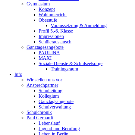
Gymnasium
Konzept
Wahlunterricht
Oberstufe
Voraussetzung & Anmeldung
Profil 5.-6. Klasse
Impressionen
Schüleraustausch
Ganztagesangebote
PAULINA
MAXI
Soziale Dienste & Schulseelsorge
Trainingsraum
Info
Wir stellen uns vor
Ansprechpartner
Schulleitung
Kollegium
Ganztagsangebote
Schulverwaltung
Schulchronik
Paul Gerhardt
Lebenslauf
Jugend und Berufung
Leben in Berlin