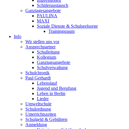
Impressionen
Schüleraustausch
Ganztagesangebote
PAULINA
MAXI
Soziale Dienste & Schulseelsorge
Trainingsraum
Info
Wir stellen uns vor
Ansprechpartner
Schulleitung
Kollegium
Ganztagsangebote
Schulverwaltung
Schulchronik
Paul Gerhardt
Lebenslauf
Jugend und Berufung
Leben in Berlin
Lieder
Umweltschule
Schulordnung
Unterrichtszeiten
Schulgeld & Gebühren
Anmeldung