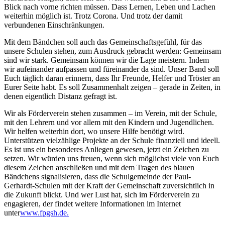
Blick nach vorne richten müssen. Dass Lernen, Leben und Lachen
weiterhin möglich ist. Trotz Corona. Und trotz der damit
verbundenen Einschränkungen.
Mit dem Bändchen soll auch das Gemeinschaftsgefühl, für das
unsere Schulen stehen, zum Ausdruck gebracht werden: Gemeinsam
sind wir stark. Gemeinsam können wir die Lage meistern. Indem
wir aufeinander aufpassen und füreinander da sind. Unser Band soll
Euch täglich daran erinnern, dass Ihr Freunde, Helfer und Tröster an
Eurer Seite habt. Es soll Zusammenhalt zeigen – gerade in Zeiten, in
denen eigentlich Distanz gefragt ist.
Wir als Förderverein stehen zusammen – im Verein, mit der Schule,
mit den Lehrern und vor allem mit den Kindern und Jugendlichen.
Wir helfen weiterhin dort, wo unsere Hilfe benötigt wird.
Unterstützen vielzählige Projekte an der Schule finanziell und ideell.
Es ist uns ein besonderes Anliegen gewesen, jetzt ein Zeichen zu
setzen. Wir würden uns freuen, wenn sich möglichst viele von Euch
diesem Zeichen anschließen und mit dem Tragen des blauen
Bändchens signalisieren, dass die Schulgemeinde der Paul-
Gerhardt-Schulen mit der Kraft der Gemeinschaft zuversichtlich in
die Zukunft blickt. Und wer Lust hat, sich im Förderverein zu
engagieren, der findet weitere Informationen im Internet
unter
www.fpgsh.de.