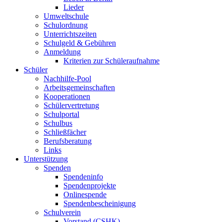
Lieder
Umweltschule
Schulordnung
Unterrichtszeiten
Schulgeld & Gebühren
Anmeldung
Kriterien zur Schüleraufnahme
Schüler
Nachhilfe-Pool
Arbeitsgemeinschaften
Kooperationen
Schülervertretung
Schulportal
Schulbus
Schließfächer
Berufsberatung
Links
Unterstützung
Spenden
Spendeninfo
Spendenprojekte
Onlinespende
Spendenbescheinigung
Schulverein
Vorstand (CSHK)