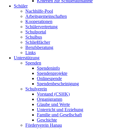
Kriterien zur Schüleraufnahme
Schüler
Nachhilfe-Pool
Arbeitsgemeinschaften
Kooperationen
Schülervertretung
Schulportal
Schulbus
Schließfächer
Berufsberatung
Links
Unterstützung
Spenden
Spendeninfo
Spendenprojekte
Onlinespende
Spendenbescheinigung
Schulverein
Vorstand (CSHK)
Organigramm
Glaube und Werte
Unterricht und Erziehung
Familie und Gesellschaft
Geschichte
Förderverein Hanau