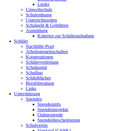
Lieder
Umweltschule
Schulordnung
Unterrichtszeiten
Schulgeld & Gebühren
Anmeldung
Kriterien zur Schüleraufnahme
Schüler
Nachhilfe-Pool
Arbeitsgemeinschaften
Kooperationen
Schülervertretung
Schulportal
Schulbus
Schließfächer
Berufsberatung
Links
Unterstützung
Spenden
Spendeninfo
Spendenprojekte
Onlinespende
Spendenbescheinigung
Schulverein
Vorstand (CSHK)