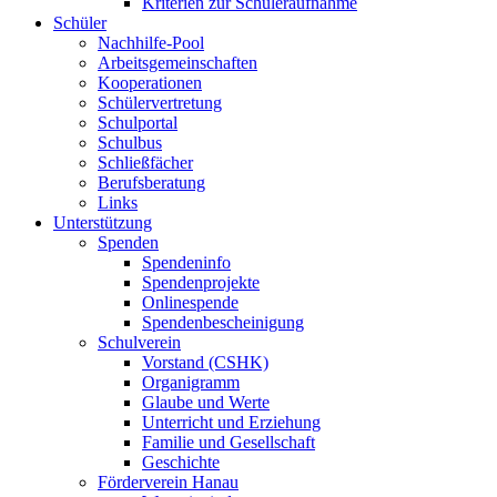
Kriterien zur Schüleraufnahme
Schüler
Nachhilfe-Pool
Arbeitsgemeinschaften
Kooperationen
Schülervertretung
Schulportal
Schulbus
Schließfächer
Berufsberatung
Links
Unterstützung
Spenden
Spendeninfo
Spendenprojekte
Onlinespende
Spendenbescheinigung
Schulverein
Vorstand (CSHK)
Organigramm
Glaube und Werte
Unterricht und Erziehung
Familie und Gesellschaft
Geschichte
Förderverein Hanau