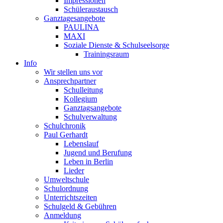
Impressionen
Schüleraustausch
Ganztagesangebote
PAULINA
MAXI
Soziale Dienste & Schulseelsorge
Trainingsraum
Info
Wir stellen uns vor
Ansprechpartner
Schulleitung
Kollegium
Ganztagsangebote
Schulverwaltung
Schulchronik
Paul Gerhardt
Lebenslauf
Jugend und Berufung
Leben in Berlin
Lieder
Umweltschule
Schulordnung
Unterrichtszeiten
Schulgeld & Gebühren
Anmeldung