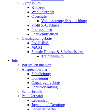
Gymnasium
Konzept
Wahlunterricht
Oberstufe
Voraussetzung & Anmeldung
Profil 5.-6. Klasse
Impressionen
Schüleraustausch
Ganztagesangebote
PAULINA
MAXI
Soziale Dienste & Schulseelsorge
Trainingsraum
Info
Wir stellen uns vor
Ansprechpartner
Schulleitung
Kollegium
Ganztagsangebote
Schulverwaltung
Schulchronik
Paul Gerhardt
Lebenslauf
Jugend und Berufung
Leben in Berlin