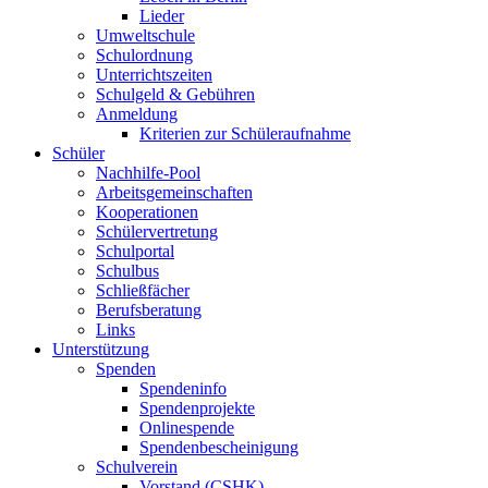
Lieder
Umweltschule
Schulordnung
Unterrichtszeiten
Schulgeld & Gebühren
Anmeldung
Kriterien zur Schüleraufnahme
Schüler
Nachhilfe-Pool
Arbeitsgemeinschaften
Kooperationen
Schülervertretung
Schulportal
Schulbus
Schließfächer
Berufsberatung
Links
Unterstützung
Spenden
Spendeninfo
Spendenprojekte
Onlinespende
Spendenbescheinigung
Schulverein
Vorstand (CSHK)