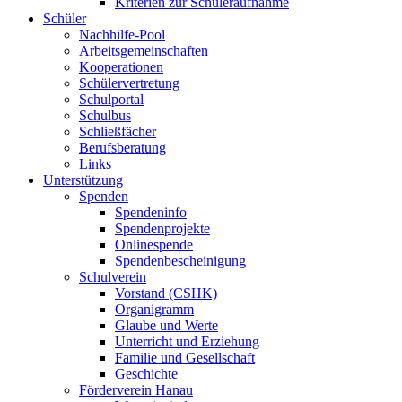
Kriterien zur Schüleraufnahme
Schüler
Nachhilfe-Pool
Arbeitsgemeinschaften
Kooperationen
Schülervertretung
Schulportal
Schulbus
Schließfächer
Berufsberatung
Links
Unterstützung
Spenden
Spendeninfo
Spendenprojekte
Onlinespende
Spendenbescheinigung
Schulverein
Vorstand (CSHK)
Organigramm
Glaube und Werte
Unterricht und Erziehung
Familie und Gesellschaft
Geschichte
Förderverein Hanau