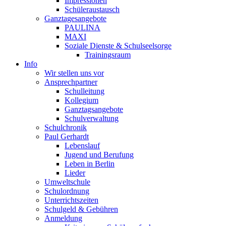
Impressionen
Schüleraustausch
Ganztagesangebote
PAULINA
MAXI
Soziale Dienste & Schulseelsorge
Trainingsraum
Info
Wir stellen uns vor
Ansprechpartner
Schulleitung
Kollegium
Ganztagsangebote
Schulverwaltung
Schulchronik
Paul Gerhardt
Lebenslauf
Jugend und Berufung
Leben in Berlin
Lieder
Umweltschule
Schulordnung
Unterrichtszeiten
Schulgeld & Gebühren
Anmeldung