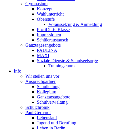
Gymnasium
Konzept
Wahlunterricht
Oberstufe
Voraussetzung & Anmeldung
Profil 5.-6. Klasse
Impressionen
Schüleraustausch
Ganztagesangebote
PAULINA
MAXI
Soziale Dienste & Schulseelsorge
Trainingsraum
Info
Wir stellen uns vor
Ansprechpartner
Schulleitung
Kollegium
Ganztagsangebote
Schulverwaltung
Schulchronik
Paul Gerhardt
Lebenslauf
Jugend und Berufung
Leben in Berlin