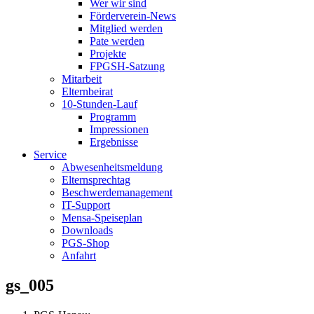
Wer wir sind
Förderverein-News
Mitglied werden
Pate werden
Projekte
FPGSH-Satzung
Mitarbeit
Elternbeirat
10-Stunden-Lauf
Programm
Impressionen
Ergebnisse
Service
Abwesenheitsmeldung
Elternsprechtag
Beschwerdemanagement
IT-Support
Mensa-Speiseplan
Downloads
PGS-Shop
Anfahrt
gs_005