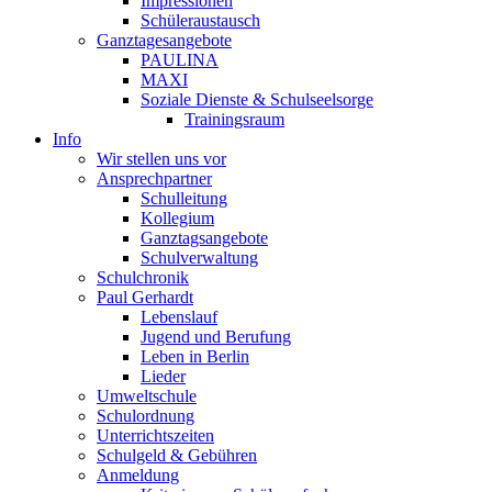
Impressionen
Schüleraustausch
Ganztagesangebote
PAULINA
MAXI
Soziale Dienste & Schulseelsorge
Trainingsraum
Info
Wir stellen uns vor
Ansprechpartner
Schulleitung
Kollegium
Ganztagsangebote
Schulverwaltung
Schulchronik
Paul Gerhardt
Lebenslauf
Jugend und Berufung
Leben in Berlin
Lieder
Umweltschule
Schulordnung
Unterrichtszeiten
Schulgeld & Gebühren
Anmeldung