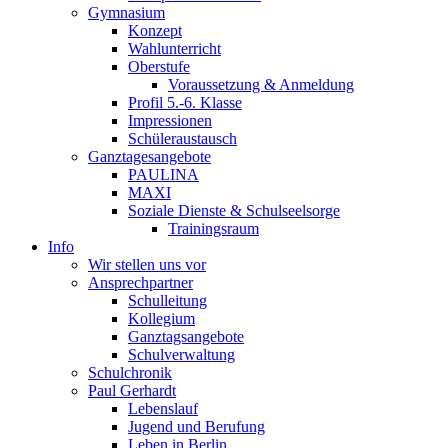
Gymnasium
Konzept
Wahlunterricht
Oberstufe
Voraussetzung & Anmeldung
Profil 5.-6. Klasse
Impressionen
Schüleraustausch
Ganztagesangebote
PAULINA
MAXI
Soziale Dienste & Schulseelsorge
Trainingsraum
Info
Wir stellen uns vor
Ansprechpartner
Schulleitung
Kollegium
Ganztagsangebote
Schulverwaltung
Schulchronik
Paul Gerhardt
Lebenslauf
Jugend und Berufung
Leben in Berlin