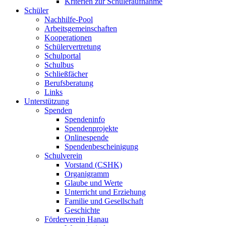
Kriterien zur Schüleraufnahme
Schüler
Nachhilfe-Pool
Arbeitsgemeinschaften
Kooperationen
Schülervertretung
Schulportal
Schulbus
Schließfächer
Berufsberatung
Links
Unterstützung
Spenden
Spendeninfo
Spendenprojekte
Onlinespende
Spendenbescheinigung
Schulverein
Vorstand (CSHK)
Organigramm
Glaube und Werte
Unterricht und Erziehung
Familie und Gesellschaft
Geschichte
Förderverein Hanau