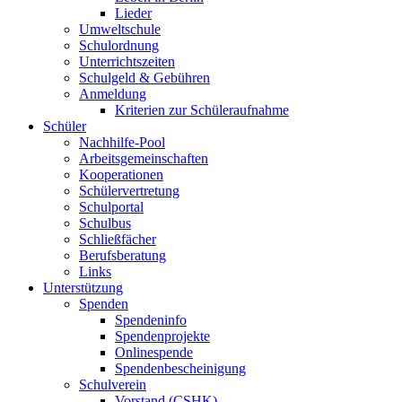
Lieder
Umweltschule
Schulordnung
Unterrichtszeiten
Schulgeld & Gebühren
Anmeldung
Kriterien zur Schüleraufnahme
Schüler
Nachhilfe-Pool
Arbeitsgemeinschaften
Kooperationen
Schülervertretung
Schulportal
Schulbus
Schließfächer
Berufsberatung
Links
Unterstützung
Spenden
Spendeninfo
Spendenprojekte
Onlinespende
Spendenbescheinigung
Schulverein
Vorstand (CSHK)