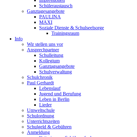
Impressionen
Schüleraustausch
Ganztagesangebote
PAULINA
MAXI
Soziale Dienste & Schulseelsorge
Trainingsraum
Info
Wir stellen uns vor
Ansprechpartner
Schulleitung
Kollegium
Ganztagsangebote
Schulverwaltung
Schulchronik
Paul Gerhardt
Lebenslauf
Jugend und Berufung
Leben in Berlin
Lieder
Umweltschule
Schulordnung
Unterrichtszeiten
Schulgeld & Gebühren
Anmeldung