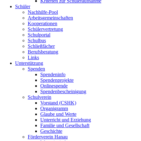
Kriterien zur Schüleraufnahme
Schüler
Nachhilfe-Pool
Arbeitsgemeinschaften
Kooperationen
Schülervertretung
Schulportal
Schulbus
Schließfächer
Berufsberatung
Links
Unterstützung
Spenden
Spendeninfo
Spendenprojekte
Onlinespende
Spendenbescheinigung
Schulverein
Vorstand (CSHK)
Organigramm
Glaube und Werte
Unterricht und Erziehung
Familie und Gesellschaft
Geschichte
Förderverein Hanau