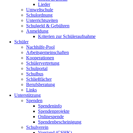
Lieder
Umweltschule
Schulordnung
Unterrichtszeiten
Schulgeld & Gebühren
Anmeldung
Kriterien zur Schüleraufnahme
Schüler
Nachhilfe-Pool
Arbeitsgemeinschaften
Kooperationen
Schülervertretung
Schulportal
Schulbus
Schließfächer
Berufsberatung
Links
Unterstützung
Spenden
Spendeninfo
Spendenprojekte
Onlinespende
Spendenbescheinigung
Schulverein
Vorstand (CSHK)