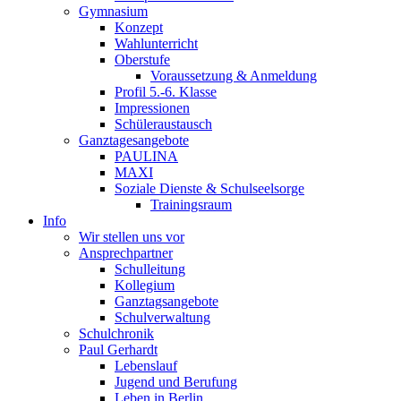
Gymnasium
Konzept
Wahlunterricht
Oberstufe
Voraussetzung & Anmeldung
Profil 5.-6. Klasse
Impressionen
Schüleraustausch
Ganztagesangebote
PAULINA
MAXI
Soziale Dienste & Schulseelsorge
Trainingsraum
Info
Wir stellen uns vor
Ansprechpartner
Schulleitung
Kollegium
Ganztagsangebote
Schulverwaltung
Schulchronik
Paul Gerhardt
Lebenslauf
Jugend und Berufung
Leben in Berlin