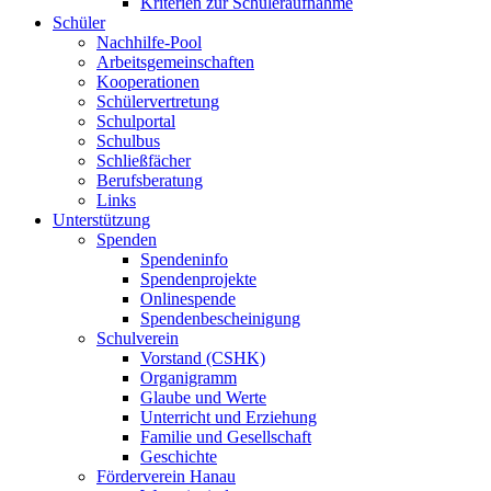
Kriterien zur Schüleraufnahme
Schüler
Nachhilfe-Pool
Arbeitsgemeinschaften
Kooperationen
Schülervertretung
Schulportal
Schulbus
Schließfächer
Berufsberatung
Links
Unterstützung
Spenden
Spendeninfo
Spendenprojekte
Onlinespende
Spendenbescheinigung
Schulverein
Vorstand (CSHK)
Organigramm
Glaube und Werte
Unterricht und Erziehung
Familie und Gesellschaft
Geschichte
Förderverein Hanau