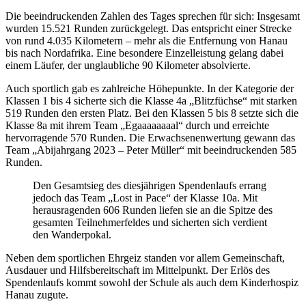
Die beeindruckenden Zahlen des Tages sprechen für sich: Insgesamt
wurden 15.521 Runden zurückgelegt. Das entspricht einer Strecke
von rund 4.035 Kilometern – mehr als die Entfernung von Hanau
bis nach Nordafrika. Eine besondere Einzelleistung gelang dabei
einem Läufer, der unglaubliche 90 Kilometer absolvierte.
Auch sportlich gab es zahlreiche Höhepunkte. In der Kategorie der
Klassen 1 bis 4 sicherte sich die Klasse 4a „Blitzfüchse“ mit starken
519 Runden den ersten Platz. Bei den Klassen 5 bis 8 setzte sich die
Klasse 8a mit ihrem Team „Egaaaaaaaal“ durch und erreichte
hervorragende 570 Runden. Die Erwachsenenwertung gewann das
Team „Abijahrgang 2023 – Peter Müller“ mit beeindruckenden 585
Runden.
Den Gesamtsieg des diesjährigen Spendenlaufs errang
jedoch das Team „Lost in Pace“ der Klasse 10a. Mit
herausragenden 606 Runden liefen sie an die Spitze des
gesamten Teilnehmerfeldes und sicherten sich verdient
den Wanderpokal.
Neben dem sportlichen Ehrgeiz standen vor allem Gemeinschaft,
Ausdauer und Hilfsbereitschaft im Mittelpunkt. Der Erlös des
Spendenlaufs kommt sowohl der Schule als auch dem Kinderhospiz
Hanau zugute.