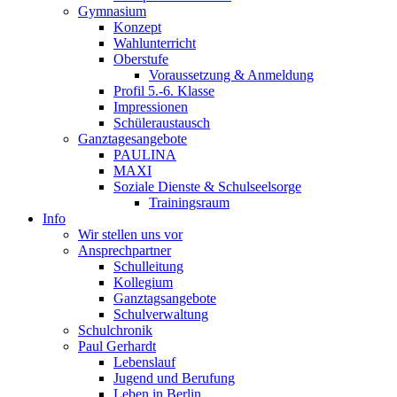
Gymnasium
Konzept
Wahlunterricht
Oberstufe
Voraussetzung & Anmeldung
Profil 5.-6. Klasse
Impressionen
Schüleraustausch
Ganztagesangebote
PAULINA
MAXI
Soziale Dienste & Schulseelsorge
Trainingsraum
Info
Wir stellen uns vor
Ansprechpartner
Schulleitung
Kollegium
Ganztagsangebote
Schulverwaltung
Schulchronik
Paul Gerhardt
Lebenslauf
Jugend und Berufung
Leben in Berlin