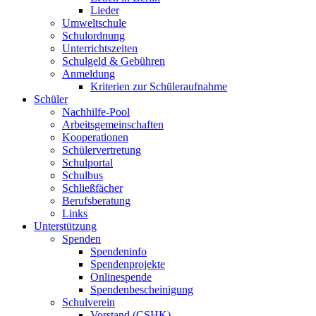
Lieder
Umweltschule
Schulordnung
Unterrichtszeiten
Schulgeld & Gebühren
Anmeldung
Kriterien zur Schüleraufnahme
Schüler
Nachhilfe-Pool
Arbeitsgemeinschaften
Kooperationen
Schülervertretung
Schulportal
Schulbus
Schließfächer
Berufsberatung
Links
Unterstützung
Spenden
Spendeninfo
Spendenprojekte
Onlinespende
Spendenbescheinigung
Schulverein
Vorstand (CSHK)