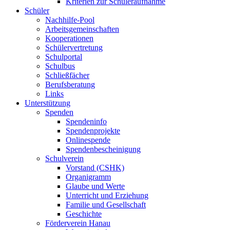
Kriterien zur Schüleraufnahme
Schüler
Nachhilfe-Pool
Arbeitsgemeinschaften
Kooperationen
Schülervertretung
Schulportal
Schulbus
Schließfächer
Berufsberatung
Links
Unterstützung
Spenden
Spendeninfo
Spendenprojekte
Onlinespende
Spendenbescheinigung
Schulverein
Vorstand (CSHK)
Organigramm
Glaube und Werte
Unterricht und Erziehung
Familie und Gesellschaft
Geschichte
Förderverein Hanau